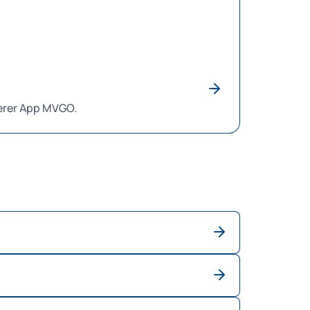
in.muenchen.de
.
nserer App MVGO.