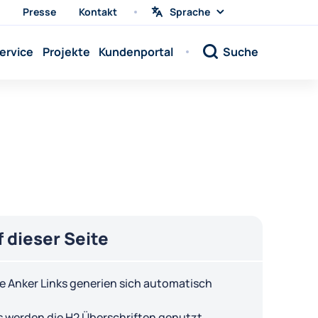
Presse
Kontakt
Sprache
Sprache
wählen
Sprache:
ervice
Projekte
Kundenportal
Suche
Sprache:
Sprache:
Sprache:
Sprache:
Sprache:
Sprache:
Sprache:
Sprache:
f dieser Seite
Sprache:
Sprache:
e Anker Links generien sich automatisch
Sprache:
s werden die H2 Überschriften genutzt