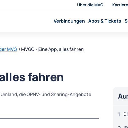
Über die MVG
Karriere
Verbindungen
Abos & Tickets
S
 der MVG
MVGO - Eine App, alles fahren
alles fahren
d Umland, die ÖPNV- und Sharing-Angebote
Au
Di
E