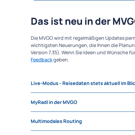
Das ist neu in der MV
Die MVGO wird mit regelmäßigen Updates perma
wichtigsten Neuerungen, die Ihnen die Planung
Version 7.35). Wenn Sie Ideen und Wünsche fü
Feedback
geben.
Live-Modus - Reisedaten stets aktuell im Bli
Der neue
Live‑Modus
in der MVGO begleitet 
MyRadl in der MVGO
Einmal aktiviert, liefert er Ihnen Abfahrten,
oder Ihre voraussichtliche Ankunftszeit in Ec
Sie sehen in der App die
Anzahl der kla
knapp werden sollte, finden Sie mit der Funkt
Multimodales Routing
Stationen.
passende Option.
Sie können Ihr MyRadl 15 Minuten im V
Sie können in der MVGO verschiedene Verkehr