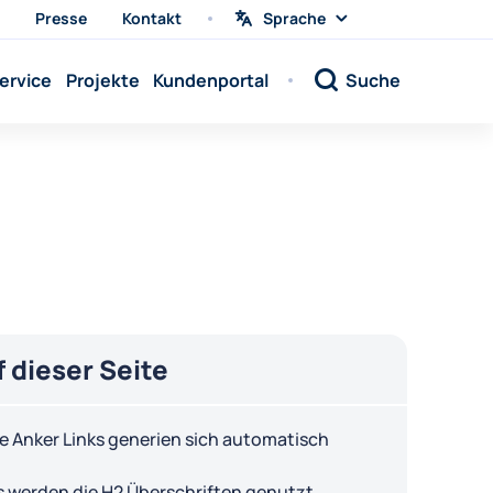
Presse
Kontakt
Sprache
Sprache
wählen
Sprache:
ervice
Projekte
Kundenportal
Suche
Sprache:
Sprache:
Sprache:
Sprache:
Sprache:
Sprache:
Sprache:
Sprache:
f dieser Seite
Sprache:
Sprache:
e Anker Links generien sich automatisch
Sprache:
s werden die H2 Überschriften genutzt