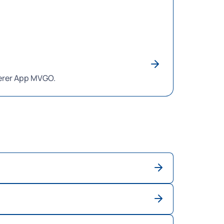
in.muenchen.de
.
nserer App MVGO.