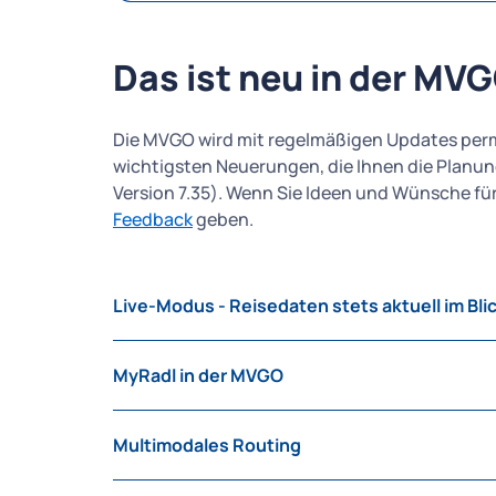
Das ist neu in der MV
Die MVGO wird mit regelmäßigen Updates perma
wichtigsten Neuerungen, die Ihnen die Planung
Version 7.35). Wenn Sie Ideen und Wünsche fü
Feedback
geben.
Live-Modus - Reisedaten stets aktuell im Bli
Der neue
Live‑Modus
in der MVGO begleitet 
MyRadl in der MVGO
Einmal aktiviert, liefert er Ihnen Abfahrten,
oder Ihre voraussichtliche Ankunftszeit in Ec
Sie sehen in der App die
Anzahl der kla
knapp werden sollte, finden Sie mit der Funkt
Multimodales Routing
Stationen.
passende Option.
Sie können Ihr MyRadl 15 Minuten im V
Sie können in der MVGO verschiedene Verkehr