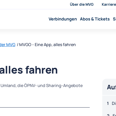
Über die MVG
Karriere
Verbindungen
Abos & Tickets
S
 der MVG
MVGO - Eine App, alles fahren
alles fahren
d Umland, die ÖPNV- und Sharing-Angebote
Au
Di
E