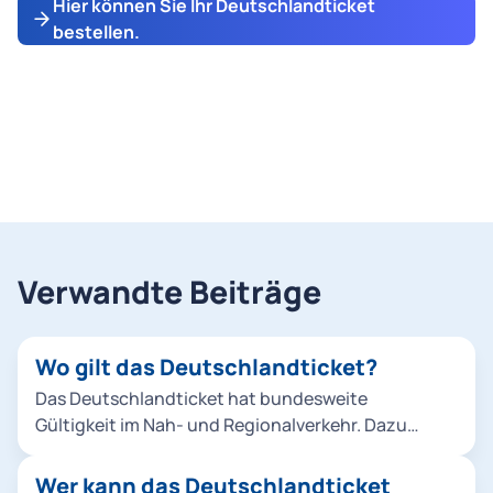
Hier können Sie Ihr Deutschlandticket
bestellen.
Verwandte Beiträge
Wo gilt das Deutschlandticket?
Das Deutschlandticket hat bundesweite
Gültigkeit im Nah- und Regionalverkehr. Dazu
zählen in München Stadt- und Regionalbusse U-
und S-Bahnen Trambahnen Regionalzüge (2.
Wer kann das Deutschlandticket