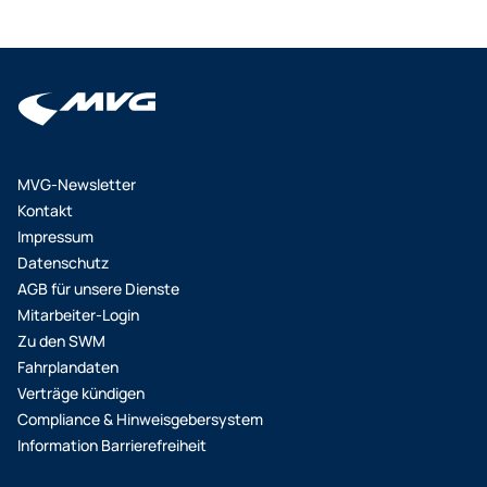
Hochschulen mit Verifizierung
). Hier reicht es,
den Anweisungen im Bestellprozess zu
folgen. Der persönliche Hochschul-
Account wird dabei mit dem
eigenen M-
Login-Account
verknüpft und die
Berechtigung (siehe auch
„Studierendenstatus“ beim M-Login im
MVG-Newsletter
Bereich „Nachweise“) dadurch
Kontakt
nachgewiesen. Sollte eine Hochschule
Impressum
diesen
Service nicht anbieten
, muss die
Datenschutz
Berechtigung über den
Upload einer
AGB für unsere Dienste
aktuellen
Mitarbeiter-Login
Immatrikulationsbescheinigung
oder des
Zu den SWM
von der Hochschule
Fahrplandaten
gestempelten
Nachweisformulars
im
Verträge kündigen
Kundenportal
nachgewiesen werden. Der
Compliance & Hinweisgebersystem
Studierendenausweis gilt nicht als Nachweis.
Information Barrierefreiheit
Löschen Sie den Verlauf und Cache Ihres