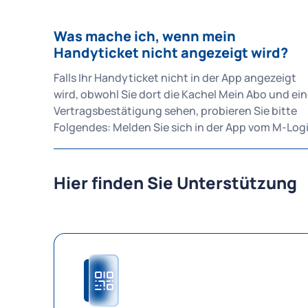
Was mache ich, wenn mein
Handyticket nicht angezeigt wird?
Falls Ihr Handyticket nicht in der App angezeigt
wird, obwohl Sie dort die Kachel Mein Abo und ei
Vertragsbestätigung sehen, probieren Sie bitte
Folgendes: Melden Sie sich in der App vom M-Login
ab. Schließen Sie die App vollständig. Aktualisieren
Sie die App, falls ein Update verfügbar ist. Starten
Sie die App neu. Prüfen Sie, ob Sie ein gültiges Abo
Hier finden Sie Unterstützung
haben und der M-Login aktiviert ist. Melden
Sie sich mit dem M-Login an, mit dem Ihr Abo
verknüpft ist. Falls das nicht funktioniert,
überprüfen Sie im MVG-Kundenportal unter
Vertragsverwaltung, ob Sie Ihr Abo als Handytick
konfiguriert haben.