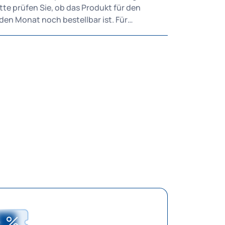
den Monat noch bestellbar ist. Für
hlandticket, Ermäßigungsticket und alle
os gilt: Eine Bestellung ist bis zum 10.
ertag des laufenden Monats möglich. Sie
en auch bei einem Einstieg im laufenden
immer den vollen Monatspreis. Für
kets gilt: Eine Bestellung für den laufenden
ist nicht möglich. Sie können bis zum 10.
tuellen Monats für den nächsten Monat
m Bestellen eines
gungsticket, ob Ihre Berechtigung korrekt
legt ist: Studierende wählen bei der
lung Ihre Hochschule im Feld „Hochschule“
e nach Auswahl der Hochschule wird man
tisch zum passenden Bestellprozess
t: Viele Hochschulen bieten
erifizierung über den Hochschul-Login an
 Liste der Hochschulen mit Verifizierung).