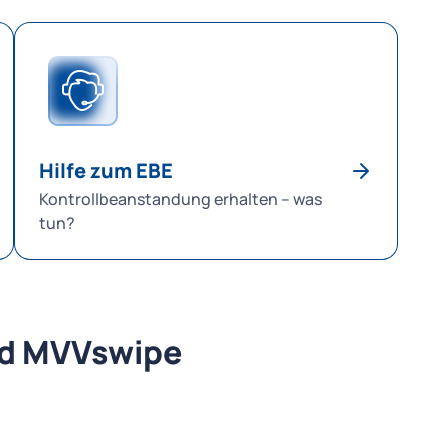
folgen den weiteren Anweisungen auf dem Display.
Inkassob
Sie haben die Wahl zwischen Bareinzahlung sowie
Münch
Zahlung per Giro-, Visa- oder MasterCard
Tel.: 
Bezahlung per Banküberweisung Natürlich können
inkas
Sie den Betrag auch überweisen. Bankverbindung:
HypoVereinsbank München IBAN: DE33 7002 0270
0000 0916 00 BIC: HYVEDEMMXXX Empfänger:
Hilfe zum EBE
Münchner Verkehrsgesellschaft mbH Referenz:
Kontrollbeanstandung erhalten – was
Hier unbedingt die Belegnummer eintragen
tun?
(beginnend mit X01 ...).
nd MVVswipe