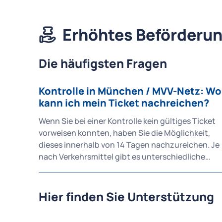
Erhöhtes Beförderun
Die häufigsten Fragen
Kontrolle in München / MVV-Netz: Wo
kann ich mein Ticket nachreichen?
Wenn Sie bei einer Kontrolle kein gültiges Ticket
vorweisen konnten, haben Sie die Möglichkeit,
dieses innerhalb von 14 Tagen nachzureichen. Je
nach Verkehrsmittel gibt es unterschiedliche
Zuständigkeiten und Kontaktmöglichkeiten: Bei S-
Bahn München: Ist die Deutsche Bahn (DB)
zuständig. Ihr Ticket können Sie direkt bei
Hier finden Sie Unterstützung
der Fahrpreisnacherhebung der DB nachreichen.
Bus ab Linie 199: Für die Fahrpreisnacherhebung i