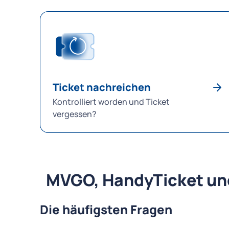
der Münchner Verkehrs- und Tarifverbund (MVV)
zuständig. Für weitere Informationen besuchen
Sie die MVV-Seite. U-Bahn, Bus (bis Linie 199) und
Trambahn: Sie können Ihr Ticket über das MVG-
Kontakt-Formular nachreichen.
Ticket nachreichen
Kontrolliert worden und Ticket
vergessen?
MVGO, HandyTicket u
Die häufigsten Fragen