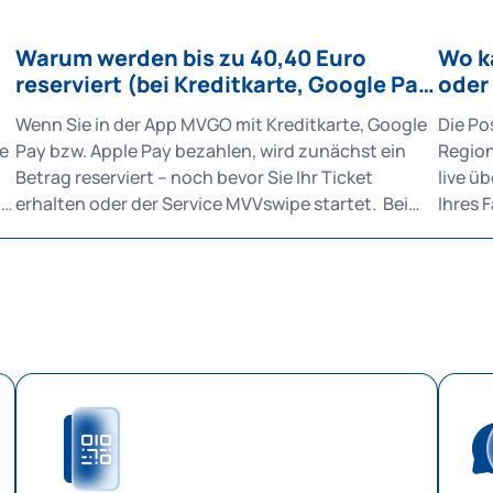
Warum werden bis zu 40,40 Euro
Wo k
reserviert (bei Kreditkarte, Google Pay
oder
und Apple Pay)?
Wenn Sie in der App MVGO mit Kreditkarte, Google
Die Po
ne
Pay bzw. Apple Pay bezahlen, wird zunächst ein
Region
Betrag reserviert – noch bevor Sie Ihr Ticket
live üb
erhalten oder der Service MVVswipe startet. Bei
Ihres Fah
Handytickets mit festem Preis, zum Beispiel einer
konkre
Tageskarte für die Zone M, wird genau dieser
Prüfen
Betrag reserviert und anschließend abgebucht. Bei
erkenn
Services mit flexiblem Preis, wie MVVswipe, wird
Ecke d
zunächst ein Maximalbetrag in Höhe von
auswäh
40,40 Euro reserviert. Dieser entspricht dem Preis
auf der Karte
für ein Partner-Tagesticket für den gesamten MVV-
Bahn i
et
Raum. Tatsächlich zahlen Sie aber nur den Betrag,
der Ihren Fahrten entspricht – meist deutlich
weniger. Denn MVVswipe ermittelt am Tagesende