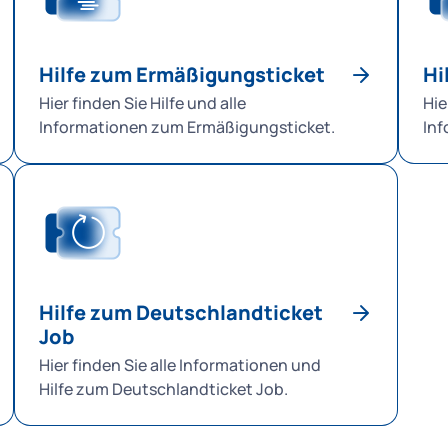
heruntergeladen.
Hier r
im Bes
Hochsc
Hilfe zum Ermäßigungsticket
Hi
M-Logi
Hier finden Sie Hilfe und alle
Hie
(siehe
Informationen zum Ermäßigungsticket.
Inf
Bereic
MV
nachge
diesen
Berech
Immatr
Hochs
Kunden
Hilfe zum Deutschlandticket
Studie
Job
Lösche
In Chr
Hier finden Sie alle Informationen und
rechts
Hilfe zum Deutschlandticket Job.
lösche
finden