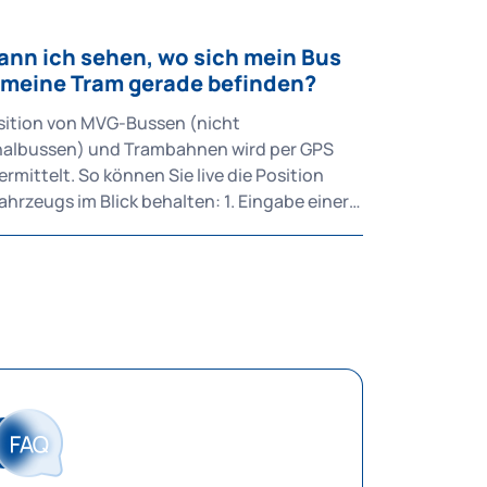
ann ich sehen, wo sich mein Bus
 meine Tram gerade befinden?
sition von MVG-Bussen (nicht
albussen) und Trambahnen wird per GPS
ermittelt. So können Sie live die Position
rzeugs im Blick behalten: 1. Eingabe einer
ten Haltestelle im Reiter "Abfahrten" 2.
, ob die Live-Position verfügbar ist (zu
en am Signal-Zeichen in der rechten oberen
er Liniennummer) 3. Konkrete Abfahrt
len 4. Der Live-Standort des Fahrzeugs wird
 angezeigt Eine Live-Anzeige der U-
st aus technischen Gründen nicht möglich.