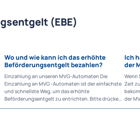
Menüpu
unter „Weitere
Menü (
gsentgelt (EBE)
dann "
auf "Daten lösc
"Einst
klicke
Versuc
Wo und wie kann ich das erhöhte
Ich 
beispi
Beförderungsentgelt bezahlen?
der 
probiere
Einzahlung an unseren MVG-Automaten Die
Wenn S
Proble
Einzahlung an MVG -Automaten ist der einfachste
Zeit z
über u
und schnellste Weg, um das erhöhte
bekomm
Beförderungsentgelt zu entrichten. Bitte drücken
der MVG. Wenn dann nach 14 Tage
Sie die easy-Taste oder den Button »Barcode
kein Z
scannen« auf dem Bildschirm zur Aktivierung des
wurden
Scanners. Danach halten Sie den Barcode, der sich
wir di
oben rechts auf der Kontrollbeanstandung
Inkass
st
befindet, vor den Scanner des Automaten und
abgege