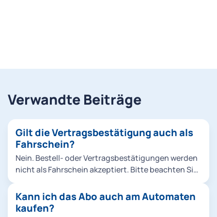
Verwandte Beiträge
Gilt die Vertragsbestätigung auch als
Fahrschein?
Nein. Bestell- oder Vertragsbestätigungen werden
nicht als Fahrschein akzeptiert. Bitte beachten Sie,
dass die Zustellung nach der Bestellung bis zu 24
Stunden (HandyTicket) bzw. bis zu 14 Tage
Kann ich das Abo auch am Automaten
(Chipkarte) dauern kann.
kaufen?