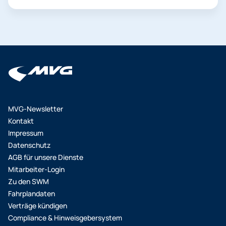
Eine Übertragung eines persönlichen HandyTickets
auf eine andere Person ist nicht möglich. Zeigen
Sie daher bitte Ihr HandyTicket auf dem
Smartphone und einen amtlichen Lichtbildausweis
vor. Ihr Ticket können Sie in der App unter „Tickets“
aufrufen. Die Fahrscheinprüfer*innen scannen den
Ticket-Code mit einem mobilen Kontrollgerät. Das
HandyTicket kann auch ohne Internetverbindung
aufgerufen werden. Mit dem Abo als Chipkarte: Bis
MVG-Newsletter
zum 15. Lebensjahr mit einem gültigen Ticket mit
Kontakt
persönlichem Lichtbild. Ab dem 16. Lebensjahr
Impressum
muss zusätzlich zum Ticket ein Lichtbildausweis
Datenschutz
(z. B. der Personalausweis) vorgezeigt werden.
AGB für unsere Dienste
Wenn Sie sich nicht ausweisen oder das
Mitarbeiter-Login
HandyTicket nicht öffnen können (z.B. bei leerem
Zu den SWM
Akku) bzw. die Chipkarte nicht vorzeigen können,
Fahrplandaten
wird ein erhöhtes Beförderungsentgelt fällig. Wenn
Verträge kündigen
Sie zum Zeitpunkt der Kontrolle ein gültiges Ticket
Compliance & Hinweisgebersystem
hatten, können Sie dieses innerhalb von 14 Tagen