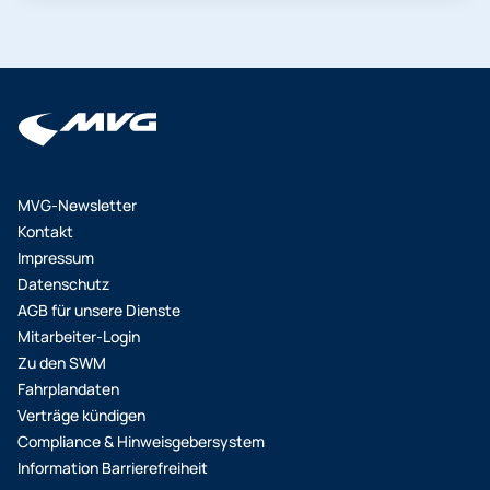
auf eine andere Person ist nicht möglich. Zeigen
Sie daher bitte Ihr HandyTicket auf dem
Smartphone und einen amtlichen Lichtbildausweis
vor. Ihr Ticket können Sie in der App unter „Tickets“
aufrufen. Die Fahrscheinprüfer*innen scannen den
Ticket-Code mit einem mobilen Kontrollgerät. Das
HandyTicket kann auch ohne Internetverbindung
aufgerufen werden. Mit dem Abo als Chipkarte: Bis
MVG-Newsletter
zum 15. Lebensjahr mit einem gültigen Ticket mit
Kontakt
persönlichem Lichtbild. Ab dem 16. Lebensjahr
Impressum
muss zusätzlich zum Ticket ein Lichtbildausweis
Datenschutz
(z. B. der Personalausweis) vorgezeigt werden.
AGB für unsere Dienste
Wenn Sie sich nicht ausweisen oder das
Mitarbeiter-Login
HandyTicket nicht öffnen können (z.B. bei leerem
Zu den SWM
Akku) bzw. die Chipkarte nicht vorzeigen können,
Fahrplandaten
wird ein erhöhtes Beförderungsentgelt fällig. Wenn
Verträge kündigen
Sie zum Zeitpunkt der Kontrolle ein gültiges Ticket
Compliance & Hinweisgebersystem
hatten, können Sie dieses innerhalb von 14 Tagen
Information Barrierefreiheit
in einem Kundencenter des jeweiligen