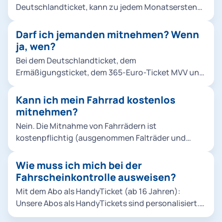
Ihre Abonummer zu finden. Sie wird als "Abo-
weiteren Vorteile des Deutschlandtickets und
Deutschlandticket, kann zu jedem Monatsersten
Kundennummer" unter dem QR-Code angezeigt.
unsere unterschiedlichen anderen
erfolgen. Bitte vergessen Sie dabei nicht, Ihr
Bankkonto: Sie finden die Nummer auch im
Abomöglichkeiten.
vorheriges Abo zu kündigen. Der Wechsel
Darf ich jemanden mitnehmen? Wenn
Verwendungszweck der entsprechenden
funktioniert ganz einfach im MVG-Kundenportal.
ja, wen?
Abbuchung von Ihrem Bankkonto.
Bei dem Deutschlandticket, dem
Ermäßigungsticket, dem 365-Euro-Ticket MVV und
dem MVV Abo 65 ist keine Mitnahme möglich. Im
MVV Abo und im MVV Abo 9 Uhr können bis zu drei
Kann ich mein Fahrrad kostenlos
Kinder (6 bis einschließlich 14 Jahre) oder alle
mitnehmen?
nachweislich eigenen Kinder bis 14 Jahre montags
Nein. Die Mitnahme von Fahrrädern ist
bis freitags ab 9 Uhr, samstags, sonn- und feiertags
kostenpflichtig (ausgenommen Falträder und
ganztägig kostenlos mitgenommen werden.
Fahrräder bis 20 Zoll). Bitte kaufen Sie dafür eine
Fahrrad-Tageskarte. Alle Infos zur
Wie muss ich mich bei der
Fahrradmitnahme im MVV
Fahrscheinkontrolle ausweisen?
Mit dem Abo als HandyTicket (ab 16 Jahren):
Unsere Abos als HandyTickets sind personalisiert.
Eine Übertragung eines persönlichen HandyTickets