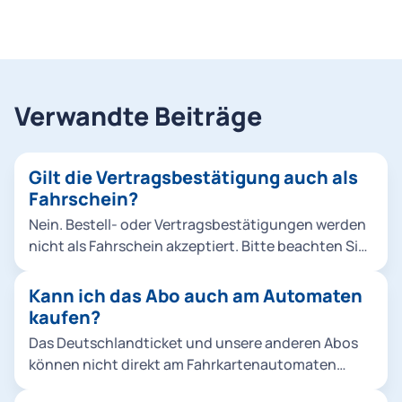
Verwandte Beiträge
Gilt die Vertragsbestätigung auch als
Fahrschein?
Nein. Bestell- oder Vertragsbestätigungen werden
nicht als Fahrschein akzeptiert. Bitte beachten Sie,
dass die Zustellung nach der Bestellung bis zu 24
Stunden (HandyTicket) bzw. bis zu 14 Tage
Kann ich das Abo auch am Automaten
(Chipkarte) dauern kann.
kaufen?
Das Deutschlandticket und unsere anderen Abos
können nicht direkt am Fahrkartenautomaten
gekauft werden. Sie sind als Handyticket oder