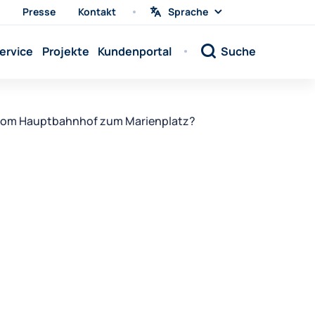
Presse
Kontakt
Sprache
Sprache
wählen
Sprache:
ervice
Projekte
Kundenportal
Suche
Sprache:
Sprache:
Sprache:
vom Hauptbahnhof zum Marienplatz?
Sprache:
Sprache:
Sprache:
Sprache:
Sprache:
Sprache:
Sprache:
Sprache: