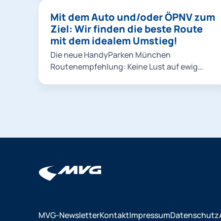
Hauptbahnhof.
Mit dem Auto und/oder ÖPNV zum
Ziel: Wir finden die beste Route
mit dem idealem Umstieg!
Die neue HandyParken München
Routenempfehlung: Keine Lust auf ewig
langes Parkplatz-Gesuche? Wir finden einen
guten Umstiegspunkt, an dem Sie bequem
entlang der Straßen Münchens oder einer
Park & Ride Anlage parken und dann
stressfrei mit U-Bahn, Tram und S-Bahn
weiter zum Ziel fahren können. Zudem
schlagen wir Ihnen auch reine ÖPNV-Routen
an, insofern diese schneller sind.
MVG-Newsletter
Kontakt
Impressum
Datenschutz