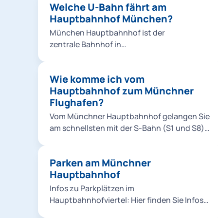
Welche U-Bahn fährt am
Hauptbahnhof München?
München Hauptbahnhof ist der
zentrale Bahnhof in
der bayerischen Landeshauptstadt München.
Neben allen Linien der S-Bahn und mehreren
Wie komme ich vom
Tramlinien halten dort auch die U-
Hauptbahnhof zum Münchner
Bahnlinien U1, U2, U4 und U5 sowie zeitweise
Flughafen?
Verstärkerlinien.
Vom Münchner Hauptbahnhof gelangen Sie
am schnellsten mit der S-Bahn (S1 und S8)
direkt zum Flughafen München. Alternativ
fahren Sie vom Münchner Hauptbahnhof mit
Parken am Münchner
dem Lufthansa Express Bus (Sonderlinie,
Hauptbahnhof
kein MVV- Tarif, Fahrausweisverkauf im Bus;
Deutschlandticket gültig!) direkt zum
Infos zu Parkplätzen im
Flughafen München. Tickets kaufen
Hauptbahnhofviertel: Hier finden Sie Infos
Verbindungen suchen
zu den Parkmöglichkeiten am Münchner