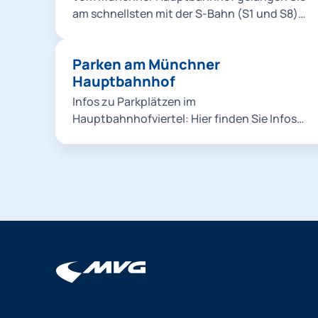
am schnellsten mit der S-Bahn (S1 und S8)
direkt zum Flughafen München. Alternativ
fahren Sie vom Münchner Hauptbahnhof mit
Parken am Münchner
dem Lufthansa Express Bus (Sonderlinie,
Hauptbahnhof
kein MVV- Tarif, Fahrausweisverkauf im Bus;
Deutschlandticket gültig!) direkt zum
Infos zu Parkplätzen im
Flughafen München. Tickets kaufen
Hauptbahnhofviertel: Hier finden Sie Infos
Verbindungen suchen
zu den Parkmöglichkeiten am Münchner
Hauptbahnhof.