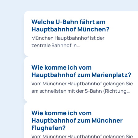
Welche U-Bahn fährt am
Hauptbahnhof München?
München Hauptbahnhof ist der
zentrale Bahnhof in
der bayerischen Landeshauptstadt München.
Neben allen Linien der S-Bahn und mehreren
Wie komme ich vom
Tramlinien halten dort auch die U-
Hauptbahnhof zum Marienplatz?
Bahnlinien U1, U2, U4 und U5 sowie zeitweise
Verstärkerlinien.
Vom Münchner Hauptbahnhof gelangen Sie
am schnellsten mit der S-Bahn (Richtung
Innenstadt) direkt zum Marienplatz.
Alternativ fahren Sie vom Münchner
Wie komme ich vom
Hauptbahnhof mit der U-Bahn
Hauptbahnhof zum Münchner
(U1/U2/U7/U8) eine Station bis zum
Flughafen?
Sendlinger Tor und von dort eine Station mit
der U-Bahn (U3/U6) zum Marienplatz.
Vom Münchner Hauptbahnhof gelangen Sie