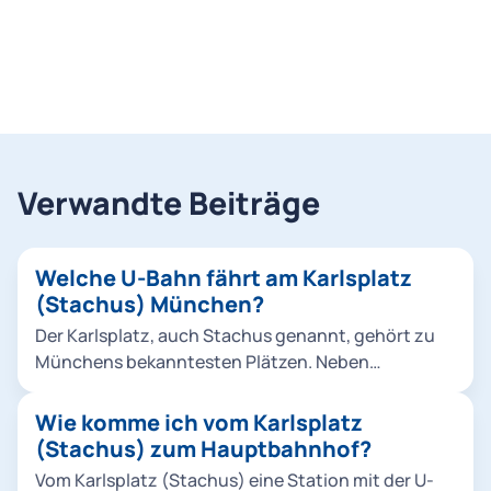
Verwandte Beiträge
Welche U-Bahn fährt am Karlsplatz
(Stachus) München?
Der Karlsplatz, auch Stachus genannt, gehört zu
Münchens bekanntesten Plätzen. Neben
zahlreichen Linien der S-Bahn und mehreren
Tramlinien halten dort auch die U-Bahnlinien U4
Wie komme ich vom Karlsplatz
und U5.
(Stachus) zum Hauptbahnhof?
Vom Karlsplatz (Stachus) eine Station mit der U-