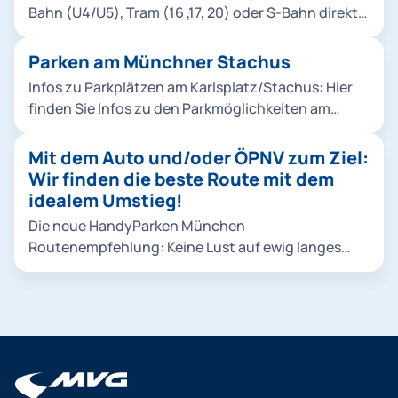
Bahn (U4/U5), Tram (16 ,17, 20) oder S-Bahn direkt
zum Hauptbahnhof fahren.
Parken am Münchner Stachus
Infos zu Parkplätzen am Karlsplatz/Stachus: Hier
finden Sie Infos zu den Parkmöglichkeiten am
Münchner Hauptbahnhof.
Mit dem Auto und/oder ÖPNV zum Ziel:
Wir finden die beste Route mit dem
idealem Umstieg!
Die neue HandyParken München
Routenempfehlung: Keine Lust auf ewig langes
Parkplatz-Gesuche? Wir finden einen guten
Umstiegspunkt, an dem Sie bequem entlang der
Straßen Münchens oder einer Park & Ride-Anlage
parken und dann stressfrei mit U-Bahn, Tram und
S-Bahn weiter zum Ziel fahren können. Zudem
schlagen wir Ihnen auch reine ÖPNV-Routen an,
insofern diese schneller sind.