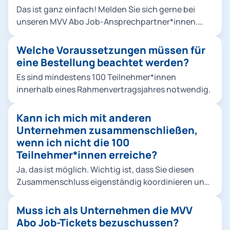
Das ist ganz einfach! Melden Sie sich gerne bei
unseren MVV Abo Job-Ansprechpartner*innen.
Nach einer individuellen Beratung wird klar, ob Ihr
Unternehmen die Bestell-Kriterien erfüllt. Wenn
Welche Voraussetzungen müssen für
dem so ist, schließt die MVG unmittelbar einen
eine Bestellung beachtet werden?
Rahmenvertrag mit Ihnen.
Es sind mindestens 100 Teilnehmer*innen
innerhalb eines Rahmenvertragsjahres notwendig.
Kann ich mich mit anderen
Unternehmen zusammenschließen,
wenn ich nicht die 100
Teilnehmer*innen erreiche?
Ja, das ist möglich. Wichtig ist, dass Sie diesen
Zusammenschluss eigenständig koordinieren und
uns, der MVG, schließlich einen Kontakt nennen,
über den die gesamte Abwicklung samt
Muss ich als Unternehmen die MVV
Datenaustausch stattfinden kann.
Abo Job-Tickets bezuschussen?