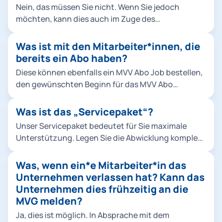
Nein, das müssen Sie nicht. Wenn Sie jedoch
möchten, kann dies auch im Zuge des
Servicepakets über die MVG abgewickelt werden.
Was ist mit den Mitarbeiter*innen, die
bereits ein Abo haben?
Diese können ebenfalls ein MVV Abo Job bestellen,
den gewünschten Beginn für das MVV Abo
Job angeben und die bisherige MVG-Abonummer
(beginnend mit den Ziffern 85) nennen. Wir
Was ist das „Servicepaket“?
kündigen das bisherige MVG-Abo dann zu dem
Unser Servicepaket bedeutet für Sie maximale
gewünschten Termin. Haben Ihre
Unterstützung. Legen Sie die Abwicklung komplett
Mitarbeiter*innen ein Abo von der Deutschen
in unsere Hände! Wir kümmern uns von der
Bahn, dann muss das Abo selbstständig von Ihren
individuellen Beratung Ihrer Mitarbeiter*innen über
Was, wenn ein*e Mitarbeiter*in das
Mitarbeiter*innen gekündigt werden, um das MVV
die Bestellung bis zum Versand der Chipkarten.
Unternehmen verlassen hat? Kann das
Abo Job-Angebot der MVG nutzen zu können.
Und falls Sie die Fahrscheine der Mitarbeiter*innen
Unternehmen dies frühzeitig an die
bezuschussen möchten, stehen wir Ihnen
MVG melden?
selbstverständlich auch zur Verfügung.
Ja, dies ist möglich. In Absprache mit dem