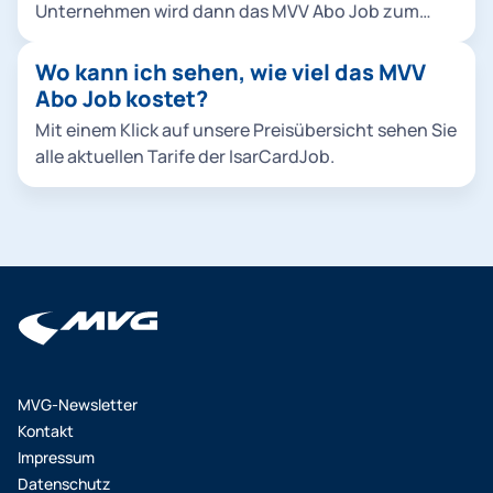
Unternehmen wird dann das MVV Abo Job zum
nächstmöglichen Zeitpunkt gekündigt oder das
Abo künftig nicht mehr verlängert. Spätestens mit
Wo kann ich sehen, wie viel das MVV
dem Datenabgleich erfährt die MVG, dass ein*e
Abo Job kostet?
Mitarbeiter*in ggf. das Unternehmen verlassen hat
Mit einem Klick auf unsere Preisübersicht sehen Sie
und nicht mehr berechtigt ist, das MVV Abo Job zu
alle aktuellen Tarife der IsarCardJob.
nutzen.
MVG-Newsletter
Kontakt
Impressum
Datenschutz