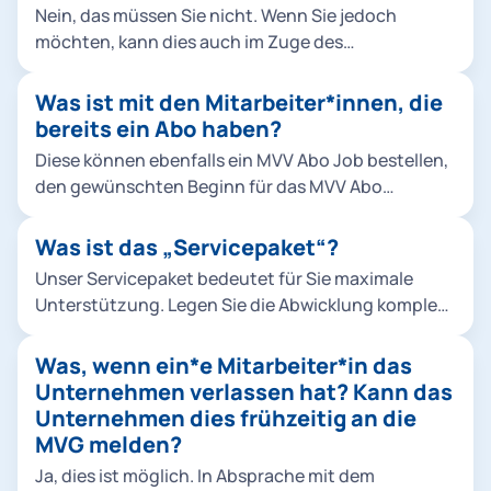
Nein, das müssen Sie nicht. Wenn Sie jedoch
möchten, kann dies auch im Zuge des
Servicepakets über die MVG abgewickelt werden.
Was ist mit den Mitarbeiter*innen, die
bereits ein Abo haben?
Diese können ebenfalls ein MVV Abo Job bestellen,
den gewünschten Beginn für das MVV Abo
Job angeben und die bisherige MVG-Abonummer
(beginnend mit den Ziffern 85) nennen. Wir
Was ist das „Servicepaket“?
kündigen das bisherige MVG-Abo dann zu dem
Unser Servicepaket bedeutet für Sie maximale
gewünschten Termin. Haben Ihre
Unterstützung. Legen Sie die Abwicklung komplett
Mitarbeiter*innen ein Abo von der Deutschen
in unsere Hände! Wir kümmern uns von der
Bahn, dann muss das Abo selbstständig von Ihren
individuellen Beratung Ihrer Mitarbeiter*innen über
Was, wenn ein*e Mitarbeiter*in das
Mitarbeiter*innen gekündigt werden, um das MVV
die Bestellung bis zum Versand der Chipkarten.
Unternehmen verlassen hat? Kann das
Abo Job-Angebot der MVG nutzen zu können.
Und falls Sie die Fahrscheine der Mitarbeiter*innen
Unternehmen dies frühzeitig an die
bezuschussen möchten, stehen wir Ihnen
MVG melden?
selbstverständlich auch zur Verfügung.
Ja, dies ist möglich. In Absprache mit dem