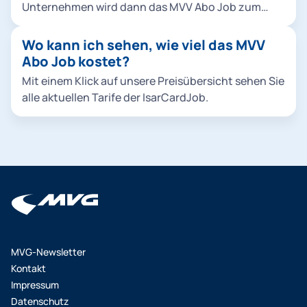
Unternehmen wird dann das MVV Abo Job zum
nächstmöglichen Zeitpunkt gekündigt oder das
Abo künftig nicht mehr verlängert. Spätestens mit
Wo kann ich sehen, wie viel das MVV
dem Datenabgleich erfährt die MVG, dass ein*e
Abo Job kostet?
Mitarbeiter*in ggf. das Unternehmen verlassen hat
Mit einem Klick auf unsere Preisübersicht sehen Sie
und nicht mehr berechtigt ist, das MVV Abo Job zu
alle aktuellen Tarife der IsarCardJob.
nutzen.
MVG-Newsletter
Kontakt
Impressum
Datenschutz