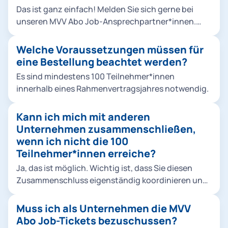
Das ist ganz einfach! Melden Sie sich gerne bei
unseren MVV Abo Job-Ansprechpartner*innen.
Nach einer individuellen Beratung wird klar, ob Ihr
Unternehmen die Bestell-Kriterien erfüllt. Wenn
Welche Voraussetzungen müssen für
dem so ist, schließt die MVG unmittelbar einen
eine Bestellung beachtet werden?
Rahmenvertrag mit Ihnen.
Es sind mindestens 100 Teilnehmer*innen
innerhalb eines Rahmenvertragsjahres notwendig.
Kann ich mich mit anderen
Unternehmen zusammenschließen,
wenn ich nicht die 100
Teilnehmer*innen erreiche?
Ja, das ist möglich. Wichtig ist, dass Sie diesen
Zusammenschluss eigenständig koordinieren und
uns, der MVG, schließlich einen Kontakt nennen,
über den die gesamte Abwicklung samt
Muss ich als Unternehmen die MVV
Datenaustausch stattfinden kann.
Abo Job-Tickets bezuschussen?