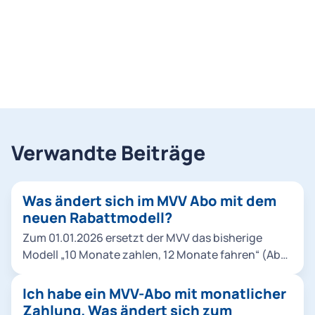
Verwandte Beiträge
Was ändert sich im MVV Abo mit dem
neuen Rabattmodell?
Zum 01.01.2026 ersetzt der MVV das bisherige
Modell „10 Monate zahlen, 12 Monate fahren“ (Abo,
Abo 9Uhr, Abo 65) durch ein neues System mit
einem festen monatlichen Rabatt. Einen Vergleich
Ich habe ein MVV-Abo mit monatlicher
der beiden Rabattmodelle alt/neu finden Sie hier.
Zahlung. Was ändert sich zum