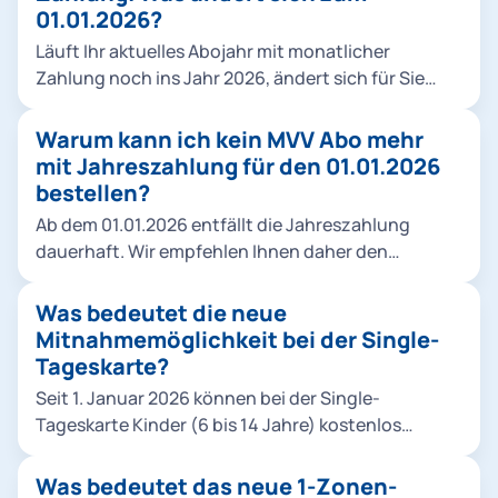
Der Vorteil: Sie sehen den Rabatt sofort und zahlen
01.01.2026?
jeden Monat den reduzierten Betrag. Für
Läuft Ihr aktuelles Abojahr mit monatlicher
Neukund*innen gilt eine Mindestlaufzeit von 3
Zahlung noch ins Jahr 2026, ändert sich für Sie
Monaten, in der keine Kündigung möglich ist.
zunächst nichts. Es wird lediglich der Monatspreis
Danach kann das Abo jeweils bis zum 10. des
zum 01.01.2026 angepasst. Nach Ablauf Ihres
Warum kann ich kein MVV Abo mehr
Monats zum Folgemonat beendet werden. Alle
Abojahres oder eventueller Freimonate wird Ihr
mit Jahreszahlung für den 01.01.2026
bisherigen Mitnahmeregelungen bleiben
Vertrag automatisch auf das neue Modell
bestellen?
unverändert bestehen. Die neuen Abopreise finden
angepasst.
Sie in unserer Übersicht.
Ab dem 01.01.2026 entfällt die Jahreszahlung
dauerhaft. Wir empfehlen Ihnen daher den
Abschluss eines MVV-Abos mit monatlicher
Zahlung – damit profitieren Sie zukünftig direkt
Was bedeutet die neue
vom neuen Rabattmodell.
Mitnahmemöglichkeit bei der Single-
Tageskarte?
Seit 1. Januar 2026 können bei der Single-
Tageskarte Kinder (6 bis 14 Jahre) kostenlos
mitgenommen werden. Dabei gelten folgende
Regeln: Eigene Kinder: beliebig viele. Fremde
Was bedeutet das neue 1-Zonen-