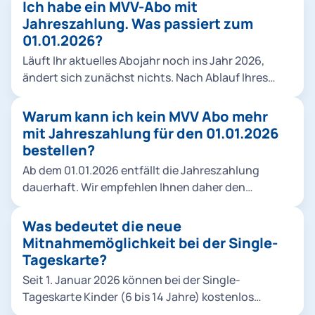
einem festen monatlichen Rabatt. Einen Vergleich
Ich habe ein MVV-Abo mit
der beiden Rabattmodelle alt/neu finden Sie hier.
Jahreszahlung. Was passiert zum
Der Vorteil: Sie sehen den Rabatt sofort und zahlen
01.01.2026?
jeden Monat den reduzierten Betrag. Für
Läuft Ihr aktuelles Abojahr noch ins Jahr 2026,
Neukund*innen gilt eine Mindestlaufzeit von 3
ändert sich zunächst nichts. Nach Ablauf Ihres
Monaten, in der keine Kündigung möglich ist.
Abojahres stellen wir Sie automatisch auf ein Abo
Danach kann das Abo jeweils bis zum 10. des
mit monatlicher Zahlung um. Sie erhalten
Warum kann ich kein MVV Abo mehr
Monats zum Folgemonat beendet werden. Alle
rechtzeitig alle Informationen zum weiteren
mit Jahreszahlung für den 01.01.2026
bisherigen Mitnahmeregelungen bleiben
Vorgehen.
bestellen?
unverändert bestehen. Die neuen Abopreise finden
Sie in unserer Übersicht.
Ab dem 01.01.2026 entfällt die Jahreszahlung
dauerhaft. Wir empfehlen Ihnen daher den
Abschluss eines MVV-Abos mit monatlicher
Zahlung – damit profitieren Sie zukünftig direkt
Was bedeutet die neue
vom neuen Rabattmodell.
Mitnahmemöglichkeit bei der Single-
Tageskarte?
Seit 1. Januar 2026 können bei der Single-
Tageskarte Kinder (6 bis 14 Jahre) kostenlos
mitgenommen werden. Dabei gelten folgende