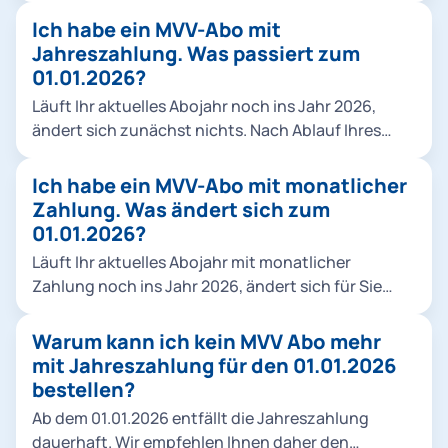
einem festen monatlichen Rabatt. Einen Vergleich
Ich habe ein MVV-Abo mit
der beiden Rabattmodelle alt/neu finden Sie hier.
Jahreszahlung. Was passiert zum
Der Vorteil: Sie sehen den Rabatt sofort und zahlen
01.01.2026?
jeden Monat den reduzierten Betrag. Für
Läuft Ihr aktuelles Abojahr noch ins Jahr 2026,
Neukund*innen gilt eine Mindestlaufzeit von 3
ändert sich zunächst nichts. Nach Ablauf Ihres
Monaten, in der keine Kündigung möglich ist.
Abojahres stellen wir Sie automatisch auf ein Abo
Danach kann das Abo jeweils bis zum 10. des
mit monatlicher Zahlung um. Sie erhalten
Ich habe ein MVV-Abo mit monatlicher
Monats zum Folgemonat beendet werden. Alle
rechtzeitig alle Informationen zum weiteren
Zahlung. Was ändert sich zum
bisherigen Mitnahmeregelungen bleiben
Vorgehen.
01.01.2026?
unverändert bestehen. Die neuen Abopreise finden
Sie in unserer Übersicht.
Läuft Ihr aktuelles Abojahr mit monatlicher
Zahlung noch ins Jahr 2026, ändert sich für Sie
zunächst nichts. Es wird lediglich der Monatspreis
zum 01.01.2026 angepasst. Nach Ablauf Ihres
Warum kann ich kein MVV Abo mehr
Abojahres oder eventueller Freimonate wird Ihr
mit Jahreszahlung für den 01.01.2026
Vertrag automatisch auf das neue Modell
bestellen?
angepasst.
Ab dem 01.01.2026 entfällt die Jahreszahlung
dauerhaft. Wir empfehlen Ihnen daher den