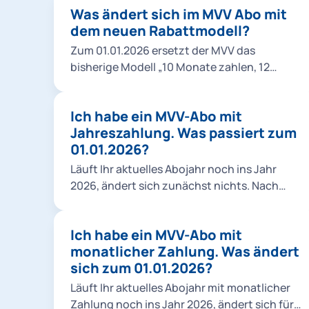
Was ändert sich im MVV Abo mit
dem neuen Rabattmodell?
Zum 01.01.2026 ersetzt der MVV das
bisherige Modell „10 Monate zahlen, 12
Monate fahren“ (Abo, Abo 9Uhr, Abo 65)
durch ein neues System mit einem festen
Ich habe ein MVV-Abo mit
monatlichen Rabatt. Einen Vergleich der
Jahreszahlung. Was passiert zum
beiden Rabattmodelle alt/neu finden Sie
01.01.2026?
hier. Der Vorteil: Sie sehen den Rabatt sofort
und zahlen jeden Monat den reduzierten
Läuft Ihr aktuelles Abojahr noch ins Jahr
Betrag. Für Neukund*innen gilt eine
2026, ändert sich zunächst nichts. Nach
Mindestlaufzeit von 3 Monaten, in der keine
Ablauf Ihres Abojahres stellen wir Sie
Kündigung möglich ist. Danach kann das
automatisch auf ein Abo mit monatlicher
Abo jeweils bis zum 10. des Monats zum
Ich habe ein MVV-Abo mit
Zahlung um. Sie erhalten rechtzeitig alle
Folgemonat beendet werden. Alle
monatlicher Zahlung. Was ändert
Informationen zum weiteren Vorgehen.
bisherigen Mitnahmeregelungen bleiben
sich zum 01.01.2026?
unverändert bestehen. Die neuen Abopreise
Läuft Ihr aktuelles Abojahr mit monatlicher
finden Sie in unserer Übersicht.
Zahlung noch ins Jahr 2026, ändert sich für