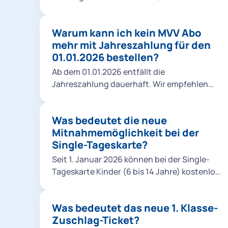
Sie zunächst nichts. Es wird lediglich der
Monatspreis zum 01.01.2026 angepasst.
Warum kann ich kein MVV Abo
Nach Ablauf Ihres Abojahres oder
mehr mit Jahreszahlung für den
eventueller Freimonate wird Ihr Vertrag
01.01.2026 bestellen?
automatisch auf das neue Modell
angepasst.
Ab dem 01.01.2026 entfällt die
Jahreszahlung dauerhaft. Wir empfehlen
Ihnen daher den Abschluss eines MVV-Abos
mit monatlicher Zahlung – damit profitieren
Was bedeutet die neue
Sie zukünftig direkt vom neuen
Mitnahmemöglichkeit bei der
Rabattmodell.
Single-Tageskarte?
Seit 1. Januar 2026 können bei der Single-
Tageskarte Kinder (6 bis 14 Jahre) kostenlos
mitgenommen werden. Dabei gelten
folgende Regeln: Eigene Kinder: beliebig
Was bedeutet das neue 1. Klasse-
viele. Fremde Kinder: maximal 3. Enkel gelten
Zuschlag-Ticket?
als eigene Kinder. Nichten und Neffen zählen