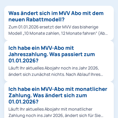
Was ändert sich im MVV Abo mit dem
neuen Rabattmodell?
Zum 01.01.2026 ersetzt der MVV das bisherige
Modell „10 Monate zahlen, 12 Monate fahren“ (Abo,
Abo 9Uhr, Abo 65) durch ein neues System mit
einem festen monatlichen Rabatt. Einen Vergleich
Ich habe ein MVV-Abo mit
der beiden Rabattmodelle alt/neu finden Sie hier.
Jahreszahlung. Was passiert zum
Der Vorteil: Sie sehen den Rabatt sofort und zahlen
01.01.2026?
jeden Monat den reduzierten Betrag. Für
Läuft Ihr aktuelles Abojahr noch ins Jahr 2026,
Neukund*innen gilt eine Mindestlaufzeit von 3
ändert sich zunächst nichts. Nach Ablauf Ihres
Monaten, in der keine Kündigung möglich ist.
Abojahres stellen wir Sie automatisch auf ein Abo
Danach kann das Abo jeweils bis zum 10. des
mit monatlicher Zahlung um. Sie erhalten
Ich habe ein MVV-Abo mit monatlicher
Monats zum Folgemonat beendet werden. Alle
rechtzeitig alle Informationen zum weiteren
Zahlung. Was ändert sich zum
bisherigen Mitnahmeregelungen bleiben
Vorgehen.
01.01.2026?
unverändert bestehen. Die neuen Abopreise finden
Sie in unserer Übersicht.
Läuft Ihr aktuelles Abojahr mit monatlicher
Zahlung noch ins Jahr 2026, ändert sich für Sie