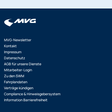
unverändert. Dieses Ticket wird weiterhin mit
erstattet werden. Zeitkarten Zeitkarten mit
monatlicher Abbuchung (10 x 36,50 Euro) oder mit
wochenweiser Gültigkeit (Wochenkarte,
jährlicher Zahlung (1 x 365 Euro) ausgegeben.
Wochenkarte Ausbildungstarif I/II Wertmarke
Woche) gelten bis zum Ende der Geltungsdauer
weiter. Zeitkarten mit monatsweiser Gültigkeit
(Monatskarte, Monatskarte 9 Uhr, Monatskarte 65,
MVG-Newsletter
Monatskarte S, Monatskarte Ausbildungstarif I/II,
Kontakt
Monatskarte Ausbildung PLUS AT I/II) gelten bis
Impressum
zum Ende ihrer Geltungsdauer weiter. MVV-
Datenschutz
Abonnement Bei MVV-Abonnements mit
AGB für unsere Dienste
monatlicher Zahlungsweise gelten ab 01.01.2026
Mitarbeiter-Login
die neuen Preise. MVV-Abos mit jährlicher
Zu den SWM
Zahlungsweise können bis zum Ende der
Fahrplandaten
Geltungsdauer weiter genutzt werden. Schule I/II
Verträge kündigen
SEPA, Ausbildung SEPA Für die Tarife Schule I/II
Compliance & Hinweisgebersystem
SEPA im SEPA-Lastschriftverfahren und Ausbildung
Information Barrierefreiheit
SEPA im SEPA-Lastschriftverfahren gelten ab dem
01.01.2026 die neuen Preise.