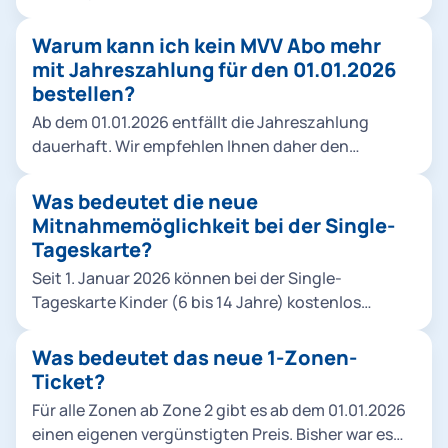
zunächst nichts. Es wird lediglich der Monatspreis
zum 01.01.2026 angepasst. Nach Ablauf Ihres
Warum kann ich kein MVV Abo mehr
Abojahres oder eventueller Freimonate wird Ihr
mit Jahreszahlung für den 01.01.2026
Vertrag automatisch auf das neue Modell
bestellen?
angepasst.
Ab dem 01.01.2026 entfällt die Jahreszahlung
dauerhaft. Wir empfehlen Ihnen daher den
Abschluss eines MVV-Abos mit monatlicher
Zahlung – damit profitieren Sie zukünftig direkt
Was bedeutet die neue
vom neuen Rabattmodell.
Mitnahmemöglichkeit bei der Single-
Tageskarte?
Seit 1. Januar 2026 können bei der Single-
Tageskarte Kinder (6 bis 14 Jahre) kostenlos
mitgenommen werden. Dabei gelten folgende
Regeln: Eigene Kinder: beliebig viele. Fremde
Was bedeutet das neue 1-Zonen-
Kinder: maximal 3. Enkel gelten als eigene Kinder.
Ticket?
Nichten und Neffen zählen nicht als eigene Kinder.
Für alle Zonen ab Zone 2 gibt es ab dem 01.01.2026
einen eigenen vergünstigten Preis. Bisher war es