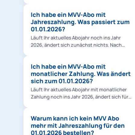
Monate fahren“ (Abo, Abo 9Uhr, Abo 65)
durch ein neues System mit einem festen
Ich habe ein MVV-Abo mit
monatlichen Rabatt. Einen Vergleich der
Jahreszahlung. Was passiert zum
beiden Rabattmodelle alt/neu finden Sie
01.01.2026?
hier. Der Vorteil: Sie sehen den Rabatt sofort
und zahlen jeden Monat den reduzierten
Läuft Ihr aktuelles Abojahr noch ins Jahr
Betrag. Für Neukund*innen gilt eine
2026, ändert sich zunächst nichts. Nach
Mindestlaufzeit von 3 Monaten, in der keine
Ablauf Ihres Abojahres stellen wir Sie
Kündigung möglich ist. Danach kann das
automatisch auf ein Abo mit monatlicher
Abo jeweils bis zum 10. des Monats zum
Ich habe ein MVV-Abo mit
Zahlung um. Sie erhalten rechtzeitig alle
Folgemonat beendet werden. Alle
monatlicher Zahlung. Was ändert
Informationen zum weiteren Vorgehen.
bisherigen Mitnahmeregelungen bleiben
sich zum 01.01.2026?
unverändert bestehen. Die neuen Abopreise
Läuft Ihr aktuelles Abojahr mit monatlicher
finden Sie in unserer Übersicht.
Zahlung noch ins Jahr 2026, ändert sich für
Sie zunächst nichts. Es wird lediglich der
Monatspreis zum 01.01.2026 angepasst.
Warum kann ich kein MVV Abo
Nach Ablauf Ihres Abojahres oder
mehr mit Jahreszahlung für den
eventueller Freimonate wird Ihr Vertrag
01.01.2026 bestellen?
automatisch auf das neue Modell