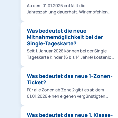
angepasst.
Ab dem 01.01.2026 entfällt die
Jahreszahlung dauerhaft. Wir empfehlen
Ihnen daher den Abschluss eines MVV-Abos
mit monatlicher Zahlung – damit profitieren
Was bedeutet die neue
Sie zukünftig direkt vom neuen
Mitnahmemöglichkeit bei der
Rabattmodell.
Single-Tageskarte?
Seit 1. Januar 2026 können bei der Single-
Tageskarte Kinder (6 bis 14 Jahre) kostenlos
mitgenommen werden. Dabei gelten
folgende Regeln: Eigene Kinder: beliebig
Was bedeutet das neue 1-Zonen-
viele. Fremde Kinder: maximal 3. Enkel gelten
Ticket?
als eigene Kinder. Nichten und Neffen zählen
nicht als eigene Kinder.
Für alle Zonen ab Zone 2 gibt es ab dem
01.01.2026 einen eigenen vergünstigten
Preis. Bisher war es vom Preis her egal ob sie
1 Zone oder 2 Zonen außer M genutzt haben.
Was bedeutet das neue 1. Klasse-
Die neue Logik findet bei fast allen MVV-