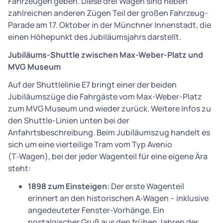
Fahrzeugen geben. Diese drei Wagen sind neben
zahlreichen anderen Zügen Teil der großen Fahrzeug-
Parade am 17. Oktober in der Münchner Innenstadt, die
einen Höhepunkt des Jubiläumsjahrs darstellt.
Jubiläums-Shuttle zwischen Max-Weber-Platz und
MVG Museum
Auf der Shuttlelinie E7 bringt einer der beiden
Jubiläumszüge die Fahrgäste vom Max-Weber-Platz
zum MVG Museum und wieder zurück. Weitere Infos zu
den Shuttle-Linien unten bei der
Anfahrtsbeschreibung. Beim Jubiläumszug handelt es
sich um eine vierteilige Tram vom Typ Avenio
(T‑Wagen), bei der jeder Wagenteil für eine eigene Ära
steht:
1898 zum Einsteigen:
Der erste Wagenteil
erinnert an den historischen A‑Wagen – inklusive
angedeuteter Fenster-Vorhänge. Ein
nostalgischer Gruß aus den frühen Jahren der