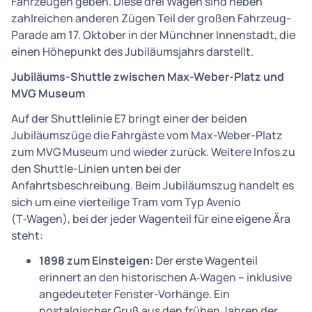
Fahrzeugen geben. Diese drei Wagen sind neben
zahlreichen anderen Zügen Teil der großen Fahrzeug-
Parade am 17. Oktober in der Münchner Innenstadt, die
einen Höhepunkt des Jubiläumsjahrs darstellt.
Jubiläums-Shuttle zwischen Max-Weber-Platz und
MVG Museum
Auf der Shuttlelinie E7 bringt einer der beiden
Jubiläumszüge die Fahrgäste vom Max-Weber-Platz
zum MVG Museum und wieder zurück. Weitere Infos zu
den Shuttle-Linien unten bei der
Anfahrtsbeschreibung. Beim Jubiläumszug handelt es
sich um eine vierteilige Tram vom Typ Avenio
(T‑Wagen), bei der jeder Wagenteil für eine eigene Ära
steht:
1898 zum Einsteigen:
Der erste Wagenteil
erinnert an den historischen A‑Wagen – inklusive
angedeuteter Fenster-Vorhänge. Ein
nostalgischer Gruß aus den frühen Jahren der