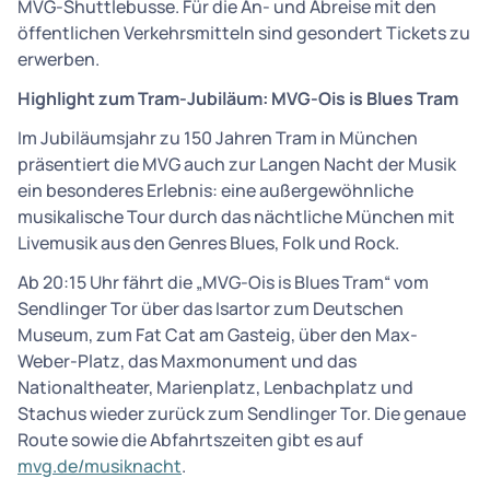
MVG-Shuttlebusse. Für die An- und Abreise mit den
öffentlichen Verkehrsmitteln sind gesondert Tickets zu
erwerben.
Highlight zum Tram-Jubiläum: MVG-Ois is Blues Tram
Im Jubiläumsjahr zu 150 Jahren Tram in München
präsentiert die MVG auch zur Langen Nacht der Musik
ein besonderes Erlebnis: eine außergewöhnliche
musikalische Tour durch das nächtliche München mit
Livemusik aus den Genres Blues, Folk und Rock.
Ab 20:15 Uhr fährt die „MVG-Ois is Blues Tram“ vom
Sendlinger Tor über das Isartor zum Deutschen
Museum, zum Fat Cat am Gasteig, über den Max-
Weber-Platz, das Maxmonument und das
Nationaltheater, Marienplatz, Lenbachplatz und
Stachus wieder zurück zum Sendlinger Tor. Die genaue
Route sowie die Abfahrtszeiten gibt es auf
mvg.de/musiknacht
.