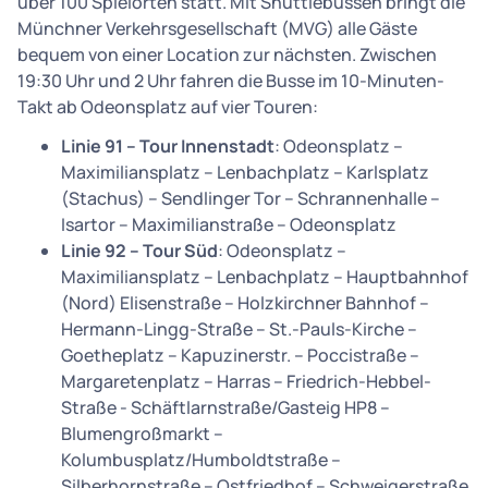
über 100 Spielorten statt. Mit Shuttlebussen bringt die
Münchner Verkehrsgesellschaft (MVG) alle Gäste
bequem von einer Location zur nächsten. Zwischen
19:30 Uhr und 2 Uhr fahren die Busse im 10-Minuten-
Takt ab Odeonsplatz auf vier Touren:
Linie 91 – Tour Innenstadt
: Odeonsplatz –
Maximiliansplatz – Lenbachplatz – Karlsplatz
(Stachus) – Sendlinger Tor – Schrannenhalle –
Isartor – Maximilianstraße – Odeonsplatz
Linie 92 – Tour Süd
: Odeonsplatz –
Maximiliansplatz – Lenbachplatz – Hauptbahnhof
(Nord) Elisenstraße – Holzkirchner Bahnhof –
Hermann-Lingg-Straße – St.-Pauls-Kirche –
Goetheplatz – Kapuzinerstr. – Poccistraße –
Margaretenplatz – Harras – Friedrich-Hebbel-
Straße - Schäftlarnstraße/Gasteig HP8 –
Blumengroßmarkt –
Kolumbusplatz/Humboldtstraße –
Silberhornstraße – Ostfriedhof – Schweigerstraße