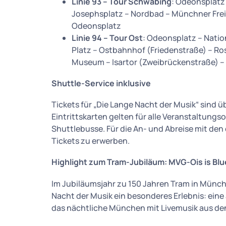
Linie 93 – Tour Schwabing
: Odeonsplatz 
Josephsplatz – Nordbad – Münchner Freih
Odeonsplatz
Linie 94 – Tour Ost
: Odeonsplatz – Nati
Platz – Ostbahnhof (Friedenstraße) – Ro
Museum – Isartor (Zweibrückenstraße) –
Shuttle-Service inklusive
Tickets für „Die Lange Nacht der Musik“ sind 
Eintrittskarten gelten für alle Veranstaltungs
Shuttlebusse. Für die An- und Abreise mit den
Tickets zu erwerben.
Highlight zum Tram-Jubiläum: MVG-Ois is Bl
Im Jubiläumsjahr zu 150 Jahren Tram in Münc
Nacht der Musik ein besonderes Erlebnis: ein
das nächtliche München mit Livemusik aus den