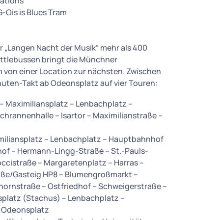
cations
-Ois is Blues Tram
r „Langen Nacht der Musik“ mehr als 400
huttlebussen bringt die Münchner
 von einer Location zur nächsten. Zwischen
nuten-Takt ab Odeonsplatz auf vier Touren:
– Maximiliansplatz – Lenbachplatz –
Schrannenhalle – Isartor – Maximilianstraße –
miliansplatz – Lenbachplatz – Hauptbahnhof
hof – Hermann-Lingg-Straße – St.-Pauls-
occistraße – Margaretenplatz – Harras –
raße/Gasteig HP8 – Blumengroßmarkt –
ornstraße – Ostfriedhof – Schweigerstraße –
lsplatz (Stachus) – Lenbachplatz –
 – Odeonsplatz