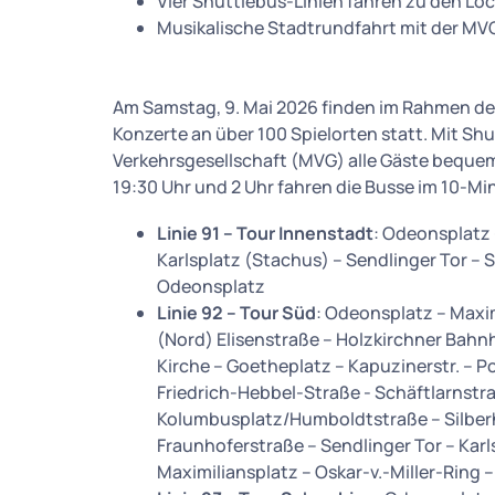
Vier Shuttlebus-Linien fahren zu den Lo
Musikalische Stadtrundfahrt mit der MVG
Am Samstag, 9. Mai 2026 finden im Rahmen de
Konzerte an über 100 Spielorten statt. Mit S
Verkehrsgesellschaft (MVG) alle Gäste bequem
19:30 Uhr und 2 Uhr fahren die Busse im 10-Mi
Linie 91 – Tour Innenstadt
: Odeonsplatz 
Karlsplatz (Stachus) – Sendlinger Tor – 
Odeonsplatz
Linie 92 – Tour Süd
: Odeonsplatz – Maxi
(Nord) Elisenstraße – Holzkirchner Bahn
Kirche – Goetheplatz – Kapuzinerstr. – P
Friedrich-Hebbel-Straße - Schäftlarnst
Kolumbusplatz/Humboldtstraße – Silberh
Fraunhoferstraße – Sendlinger Tor – Kar
Maximiliansplatz – Oskar-v.-Miller-Ring