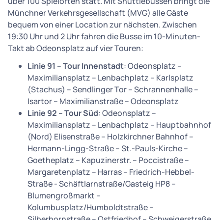
über 100 Spielorten statt. Mit Shuttlebussen bringt die
Münchner Verkehrsgesellschaft (MVG) alle Gäste
bequem von einer Location zur nächsten. Zwischen
19:30 Uhr und 2 Uhr fahren die Busse im 10-Minuten-
Takt ab Odeonsplatz auf vier Touren:
Linie 91 – Tour Innenstadt
: Odeonsplatz –
Maximiliansplatz – Lenbachplatz – Karlsplatz
(Stachus) – Sendlinger Tor – Schrannenhalle –
Isartor – Maximilianstraße – Odeonsplatz
Linie 92 – Tour Süd
: Odeonsplatz –
Maximiliansplatz – Lenbachplatz – Hauptbahnhof
(Nord) Elisenstraße – Holzkirchner Bahnhof –
Hermann-Lingg-Straße – St.-Pauls-Kirche –
Goetheplatz – Kapuzinerstr. – Poccistraße –
Margaretenplatz – Harras – Friedrich-Hebbel-
Straße - Schäftlarnstraße/Gasteig HP8 –
Blumengroßmarkt –
Kolumbusplatz/Humboldtstraße –
Silberhornstraße – Ostfriedhof – Schweigerstraße