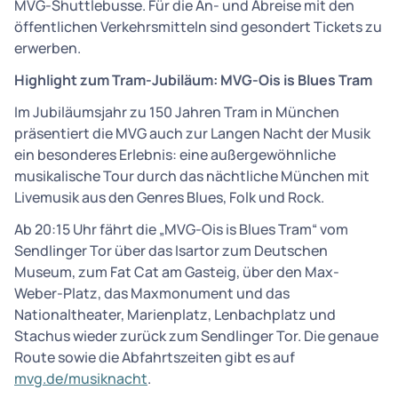
MVG-Shuttlebusse. Für die An- und Abreise mit den
öffentlichen Verkehrsmitteln sind gesondert Tickets zu
erwerben.
Highlight zum Tram-Jubiläum: MVG-Ois is Blues Tram
Im Jubiläumsjahr zu 150 Jahren Tram in München
präsentiert die MVG auch zur Langen Nacht der Musik
ein besonderes Erlebnis: eine außergewöhnliche
musikalische Tour durch das nächtliche München mit
Livemusik aus den Genres Blues, Folk und Rock.
Ab 20:15 Uhr fährt die „MVG-Ois is Blues Tram“ vom
Sendlinger Tor über das Isartor zum Deutschen
Museum, zum Fat Cat am Gasteig, über den Max-
Weber-Platz, das Maxmonument und das
Nationaltheater, Marienplatz, Lenbachplatz und
Stachus wieder zurück zum Sendlinger Tor. Die genaue
Route sowie die Abfahrtszeiten gibt es auf
mvg.de/musiknacht
.