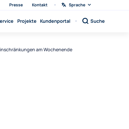
Presse
Kontakt
Sprache
Sprache
wählen
Sprache:
ervice
Projekte
Kundenportal
Suche
Sprache:
Sprache:
Sprache:
| Einschränkungen am Wochenende
Sprache:
Sprache:
Sprache:
Sprache:
Sprache:
Sprache:
Sprache:
Sprache: