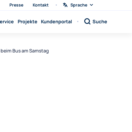
Presse
Kontakt
Sprache
Sprache
wählen
Sprache:
ervice
Projekte
Kundenportal
Suche
Sprache:
Sprache:
Sprache:
n beim Bus am Samstag
Sprache:
Sprache:
Sprache:
Sprache:
Sprache:
Sprache:
Sprache:
Sprache: