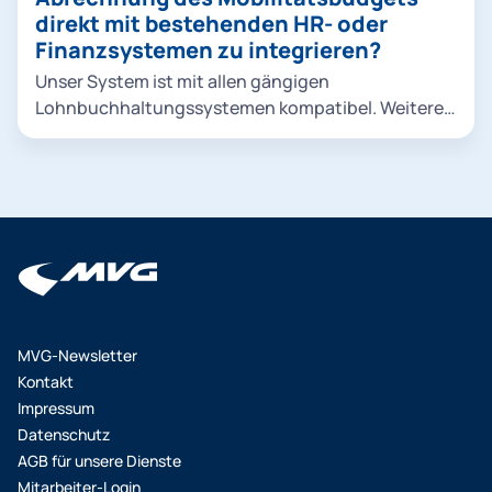
umweltfreundliche Optionen priorisiert.
direkt mit bestehenden HR- oder
Finanzsystemen zu integrieren?
Unser System ist mit allen gängigen
Lohnbuchhaltungssystemen kompatibel. Weitere
Informationen erhalten Sie bei einem persönlichen
Kennenlern-Gespräch oder im Rahmen des
Onboardings.
MVG-Newsletter
Kontakt
Impressum
Datenschutz
AGB für unsere Dienste
Mitarbeiter-Login