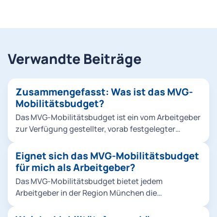
Verwandte Beiträge
Zusammengefasst: Was ist das MVG-
Mobilitätsbudget?
Das MVG-Mobilitätsbudget ist ein vom Arbeitgeber
zur Verfügung gestellter, vorab festgelegter
monetärer Betrag, den Mitarbeitende für die
Nutzung unterschiedlicher Mobilitätsangebote
Eignet sich das MVG-Mobilitätsbudget
innerhalb der MVGO App verwenden können. Dabei
für mich als Arbeitgeber?
ist das Budget sowohl für private und dienstliche
Das MVG-Mobilitätsbudget bietet jedem
Fahrten als auch den Weg zur Arbeit nutzbar. Das
Arbeitgeber in der Region München die
MVG-Mobilitätsbudget kann dabei individuell an
Möglichkeit, seinen Mitarbeitenden einen
jeden Mitarbeitenden angepasst werden.
attraktiven und flexiblen Mobilitätsbenefit