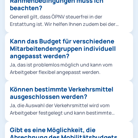
Rahmenbedingungen muss ich
Sie mit welchem Steuersatz Y welchem
beachten?
Mitarbeitenden Z erstatten müssen.
Generell gilt, dass ÖPNV steuerfrei in der
Erstattung ist. Wir helfen Ihnen zudem bei der
steuerlichen Rückerstattung von Sharing-
Dienstleistungen. Weitere Mechanismen, wie z. B.
Kann das Budget für verschiedene
der steuerfreie Sachbezug, sind von der
Mitarbeitendengruppen individuell
unternehmensinternen Handhabung abhängig.
angepasst werden?
Hierzu können wir Sie gerne im Rahmen eines
Ja, das ist problemlos möglich und kann vom
persönlichen Gesprächs näher informieren.
Arbeitgeber flexibel angepasst werden.
Können bestimmte Verkehrsmittel
ausgeschlossen werden?
Ja, die Auswahl der Verkehrsmittel wird vom
Arbeitgeber festgelegt und kann bestimmte
Verkehrsmittel ausschließen. Dies kann
beispielsweise der Fall sein, wenn der Arbeitgeber
Gibt es eine Möglichkeit, die
eine nachhaltige Verkehrsstrategie verfolgt und
Abrechnung des Mobilitätsbudgets