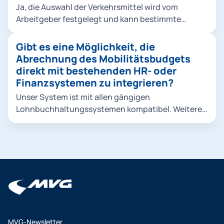
Ja, die Auswahl der Verkehrsmittel wird vom
Arbeitgeber festgelegt und kann bestimmte
Verkehrsmittel ausschließen. Dies kann
beispielsweise der Fall sein, wenn der Arbeitgeber
Gibt es eine Möglichkeit, die
eine nachhaltige Verkehrsstrategie verfolgt und
Abrechnung des Mobilitätsbudgets
umweltfreundliche Optionen priorisiert.
direkt mit bestehenden HR- oder
Finanzsystemen zu integrieren?
Unser System ist mit allen gängigen
Lohnbuchhaltungssystemen kompatibel. Weitere
Informationen erhalten Sie bei einem persönlichen
Kennenlern-Gespräch oder im Rahmen des
Onboardings.
MVG-Newsletter