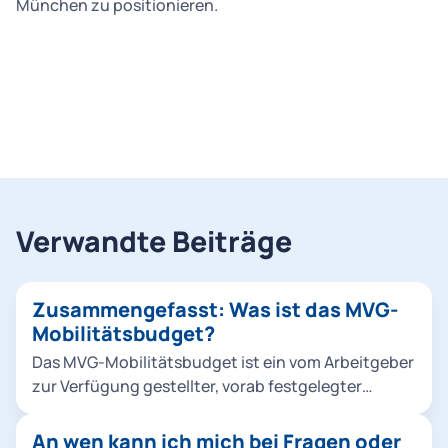
München zu positionieren.
Verwandte Beiträge
Zusammengefasst: Was ist das MVG-
Mobilitätsbudget?
Das MVG-Mobilitätsbudget ist ein vom Arbeitgeber
zur Verfügung gestellter, vorab festgelegter
monetärer Betrag, den Mitarbeitende für die
Nutzung unterschiedlicher Mobilitätsangebote
An wen kann ich mich bei Fragen oder