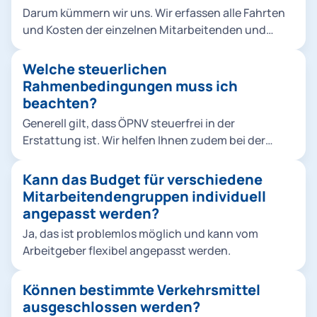
verschiedenen Personen, Gruppen etc. individuelle
aber selbstverständlich frei wählen.
Darum kümmern wir uns. Wir erfassen alle Fahrten
Budgethöhen zugewiesen werden.
und Kosten der einzelnen Mitarbeitenden und
kategorisieren diese für die steuerkonforme
Abwicklung der Rückerstattung. Sie als
Welche steuerlichen
Arbeitgeber wissen dann genau, welchen Betrag X
Rahmenbedingungen muss ich
Sie mit welchem Steuersatz Y welchem
beachten?
Mitarbeitenden Z erstatten müssen.
Generell gilt, dass ÖPNV steuerfrei in der
Erstattung ist. Wir helfen Ihnen zudem bei der
steuerlichen Rückerstattung von Sharing-
Dienstleistungen. Weitere Mechanismen, wie z. B.
Kann das Budget für verschiedene
der steuerfreie Sachbezug, sind von der
Mitarbeitendengruppen individuell
unternehmensinternen Handhabung abhängig.
angepasst werden?
Hierzu können wir Sie gerne im Rahmen eines
Ja, das ist problemlos möglich und kann vom
persönlichen Gesprächs näher informieren.
Arbeitgeber flexibel angepasst werden.
Können bestimmte Verkehrsmittel
ausgeschlossen werden?