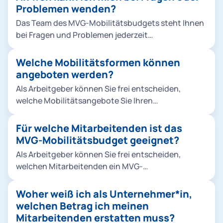
innerhalb der MVGO App verwenden können. Dabei
Problemen wenden?
ist das Budget sowohl für private und dienstliche
Das Team des MVG-Mobilitätsbudgets steht Ihnen
Fahrten als auch den Weg zur Arbeit nutzbar. Das
bei Fragen und Problemen jederzeit
MVG-Mobilitätsbudget kann dabei individuell an
unter mobi.budget@mvg.de zur Verfügung.
jeden Mitarbeitenden angepasst werden.
Welche Mobilitätsformen können
angeboten werden?
Als Arbeitgeber können Sie frei entscheiden,
welche Mobilitätsangebote Sie Ihren
Mitarbeitenden zur Verfügung stellen möchten.
Aus folgenden Angeboten können Sie wählen:
Für welche Mitarbeitenden ist das
ÖPNV: Nah- und Regionalverkehr innerhalb
MVG-Mobilitätsbudget geeignet?
Deutschlands im Rahmen des Deutschlandticket
Als Arbeitgeber können Sie frei entscheiden,
Job oder U-Bahn, S-Bahn, Bus und Tram im MVV-
welchen Mitarbeitenden ein MVG-
Gebiet Sharing-Angebote: MVG Rad, E-Scooter
Mobilitätsbudget zur Verfügung gestellt werden
und perspektivisch Roller- & Carsharing Wir
soll. Hierbei gibt es keine Einschränkung, egal ob
Woher weiß ich als Unternehmer*in,
empfehlen grundsätzlich, Ihren Mitarbeitenden
Auszubildende, Werkstudierende, Festangestellte
welchen Betrag ich meinen
alle Angebote zur Verfügung zu stellen - für
oder Führungskräfte. Bei Bedarf können
Mitarbeitenden erstatten muss?
größtmögliche Flexibilität. Sie können den Rahmen