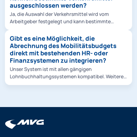
ausgeschlossen werden?
Ja, die Auswahl der Verkehrsmittel wird vom
Arbeitgeber festgelegt und kann bestimmte
Verkehrsmittel ausschließen. Dies kann
beispielsweise der Fall sein, wenn der Arbeitgeber
Gibt es eine Möglichkeit, die
eine nachhaltige Verkehrsstrategie verfolgt und
Abrechnung des Mobilitätsbudgets
umweltfreundliche Optionen priorisiert.
direkt mit bestehenden HR- oder
Finanzsystemen zu integrieren?
Unser System ist mit allen gängigen
Lohnbuchhaltungssystemen kompatibel. Weitere
Informationen erhalten Sie bei einem persönlichen
Kennenlern-Gespräch oder im Rahmen des
Onboardings.