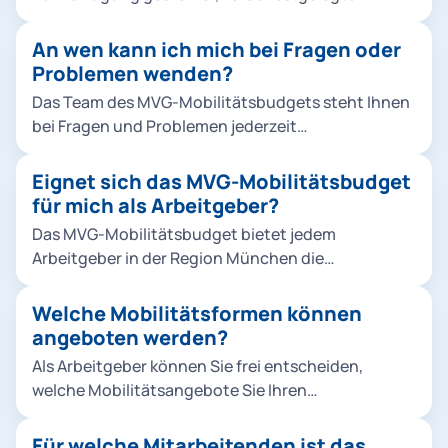
monetärer Betrag, den Mitarbeitende für die
Nutzung unterschiedlicher Mobilitätsangebote
An wen kann ich mich bei Fragen oder
innerhalb der MVGO App verwenden können. Dabei
Problemen wenden?
ist das Budget sowohl für private und dienstliche
Das Team des MVG-Mobilitätsbudgets steht Ihnen
Fahrten als auch den Weg zur Arbeit nutzbar. Das
bei Fragen und Problemen jederzeit
MVG-Mobilitätsbudget kann dabei individuell an
unter mobi.budget@mvg.de zur Verfügung.
jeden Mitarbeitenden angepasst werden.
Eignet sich das MVG-Mobilitätsbudget
für mich als Arbeitgeber?
Das MVG-Mobilitätsbudget bietet jedem
Arbeitgeber in der Region München die
Möglichkeit, seinen Mitarbeitenden einen
attraktiven und flexiblen Mobilitätsbenefit
Welche Mobilitätsformen können
anzubieten. Es ermöglicht Ihnen, der stetig
angeboten werden?
steigenden Nachfrage nach alternativen
Als Arbeitgeber können Sie frei entscheiden,
Mobilitätsangeboten im urbanen Raum gerecht zu
welche Mobilitätsangebote Sie Ihren
werden und sich damit als attraktiver Arbeitgeber
Mitarbeitenden zur Verfügung stellen möchten.
in München zu positionieren.
Aus folgenden Angeboten können Sie wählen:
Für welche Mitarbeitenden ist das