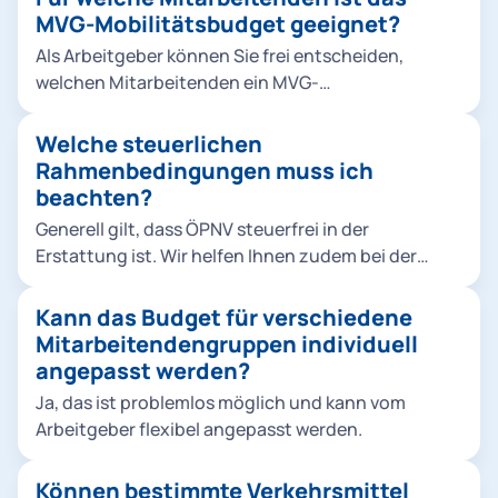
ÖPNV: Nah- und Regionalverkehr innerhalb
MVG-Mobilitätsbudget geeignet?
Deutschlands im Rahmen des Deutschlandticket
Als Arbeitgeber können Sie frei entscheiden,
Job oder U-Bahn, S-Bahn, Bus und Tram im MVV-
welchen Mitarbeitenden ein MVG-
Gebiet Sharing-Angebote: MVG Rad, E-Scooter
Mobilitätsbudget zur Verfügung gestellt werden
und perspektivisch Roller- & Carsharing Wir
soll. Hierbei gibt es keine Einschränkung, egal ob
Welche steuerlichen
empfehlen grundsätzlich, Ihren Mitarbeitenden
Auszubildende, Werkstudierende, Festangestellte
Rahmenbedingungen muss ich
alle Angebote zur Verfügung zu stellen - für
oder Führungskräfte. Bei Bedarf können
beachten?
größtmögliche Flexibilität. Sie können den Rahmen
verschiedenen Personen, Gruppen etc. individuelle
aber selbstverständlich frei wählen.
Generell gilt, dass ÖPNV steuerfrei in der
Budgethöhen zugewiesen werden.
Erstattung ist. Wir helfen Ihnen zudem bei der
steuerlichen Rückerstattung von Sharing-
Dienstleistungen. Weitere Mechanismen, wie z. B.
Kann das Budget für verschiedene
der steuerfreie Sachbezug, sind von der
Mitarbeitendengruppen individuell
unternehmensinternen Handhabung abhängig.
angepasst werden?
Hierzu können wir Sie gerne im Rahmen eines
Ja, das ist problemlos möglich und kann vom
persönlichen Gesprächs näher informieren.
Arbeitgeber flexibel angepasst werden.
Können bestimmte Verkehrsmittel