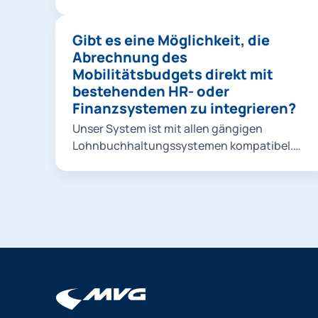
Verkehrsmittel ausschließen. Dies kann
beispielsweise der Fall sein, wenn der
Gibt es eine Möglichkeit, die
Arbeitgeber eine nachhaltige
Abrechnung des
Verkehrsstrategie verfolgt und
Mobilitätsbudgets direkt mit
umweltfreundliche Optionen priorisiert.
bestehenden HR- oder
Finanzsystemen zu integrieren?
Unser System ist mit allen gängigen
Lohnbuchhaltungssystemen kompatibel.
Weitere Informationen erhalten Sie bei
einem persönlichen Kennenlern-Gespräch
oder im Rahmen des Onboardings.