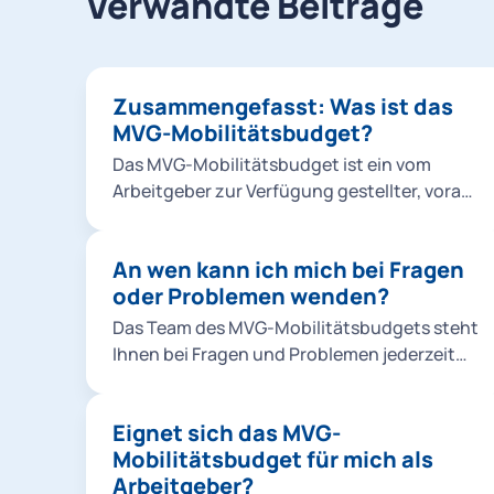
Verwandte Beiträge
Zusammengefasst: Was ist das
MVG-Mobilitätsbudget?
Das MVG-Mobilitätsbudget ist ein vom
Arbeitgeber zur Verfügung gestellter, vorab
festgelegter monetärer Betrag, den
Mitarbeitende für die Nutzung
An wen kann ich mich bei Fragen
unterschiedlicher Mobilitätsangebote
oder Problemen wenden?
innerhalb der MVGO App verwenden können.
Dabei ist das Budget sowohl für private und
Das Team des MVG-Mobilitätsbudgets steht
dienstliche Fahrten als auch den Weg zur
Ihnen bei Fragen und Problemen jederzeit
Arbeit nutzbar. Das MVG-Mobilitätsbudget
unter mobi.budget@mvg.de zur Verfügung.
kann dabei individuell an jeden
Mitarbeitenden angepasst werden.
Eignet sich das MVG-
Mobilitätsbudget für mich als
Arbeitgeber?