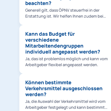
Verfügung zu stellen - für größtmögliche
beachten?
Führungskräfte. Bei Bedarf können
Flexibilität. Sie können den Rahmen aber
verschiedenen Personen, Gruppen etc.
Generell gilt, dass ÖPNV steuerfrei in der
selbstverständlich frei wählen.
individuelle Budgethöhen zugewiesen
Erstattung ist. Wir helfen Ihnen zudem bei
werden.
der steuerlichen Rückerstattung von
Sharing-Dienstleistungen. Weitere
Kann das Budget für
Mechanismen, wie z. B. der steuerfreie
verschiedene
Sachbezug, sind von der
Mitarbeitendengruppen
unternehmensinternen Handhabung
individuell angepasst werden?
abhängig. Hierzu können wir Sie gerne im
Rahmen eines persönlichen Gesprächs
Ja, das ist problemlos möglich und kann vom
näher informieren.
Arbeitgeber flexibel angepasst werden.
Können bestimmte
Verkehrsmittel ausgeschlossen
werden?
Ja, die Auswahl der Verkehrsmittel wird vom
Arbeitgeber festgelegt und kann bestimmte