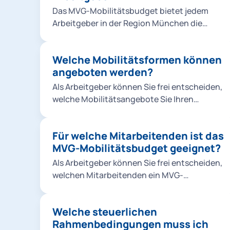
Das MVG-Mobilitätsbudget bietet jedem
Arbeitgeber in der Region München die
Möglichkeit, seinen Mitarbeitenden einen
attraktiven und flexiblen Mobilitätsbenefit
Welche Mobilitätsformen können
anzubieten. Es ermöglicht Ihnen, der stetig
angeboten werden?
steigenden Nachfrage nach alternativen
Mobilitätsangeboten im urbanen Raum
Als Arbeitgeber können Sie frei entscheiden,
gerecht zu werden und sich damit als
welche Mobilitätsangebote Sie Ihren
attraktiver Arbeitgeber in München zu
Mitarbeitenden zur Verfügung stellen
positionieren.
möchten. Aus folgenden Angeboten können
Für welche Mitarbeitenden ist das
Sie wählen: ÖPNV: Nah- und Regionalverkehr
MVG-Mobilitätsbudget geeignet?
innerhalb Deutschlands im Rahmen des
Deutschlandticket Job oder U-Bahn, S-
Als Arbeitgeber können Sie frei entscheiden,
Bahn, Bus und Tram im MVV-Gebiet Sharing-
welchen Mitarbeitenden ein MVG-
Angebote: MVG Rad, E-Scooter und
Mobilitätsbudget zur Verfügung gestellt
perspektivisch Roller- & Carsharing Wir
werden soll. Hierbei gibt es keine
empfehlen grundsätzlich, Ihren
Welche steuerlichen
Einschränkung, egal ob Auszubildende,
Mitarbeitenden alle Angebote zur
Rahmenbedingungen muss ich
Werkstudierende, Festangestellte oder