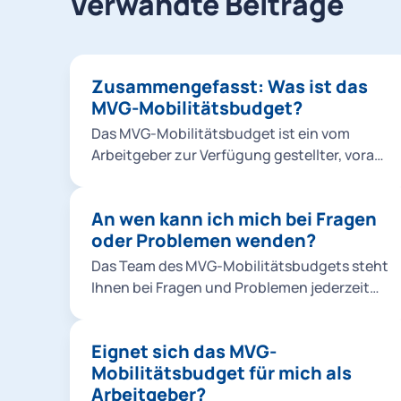
Verwandte Beiträge
Zusammengefasst: Was ist das
MVG-Mobilitätsbudget?
Das MVG-Mobilitätsbudget ist ein vom
Arbeitgeber zur Verfügung gestellter, vorab
festgelegter monetärer Betrag, den
Mitarbeitende für die Nutzung
An wen kann ich mich bei Fragen
unterschiedlicher Mobilitätsangebote
oder Problemen wenden?
innerhalb der MVGO App verwenden können.
Dabei ist das Budget sowohl für private und
Das Team des MVG-Mobilitätsbudgets steht
dienstliche Fahrten als auch den Weg zur
Ihnen bei Fragen und Problemen jederzeit
Arbeit nutzbar. Das MVG-Mobilitätsbudget
unter mobi.budget@mvg.de zur Verfügung.
kann dabei individuell an jeden
Mitarbeitenden angepasst werden.
Eignet sich das MVG-
Mobilitätsbudget für mich als
Arbeitgeber?