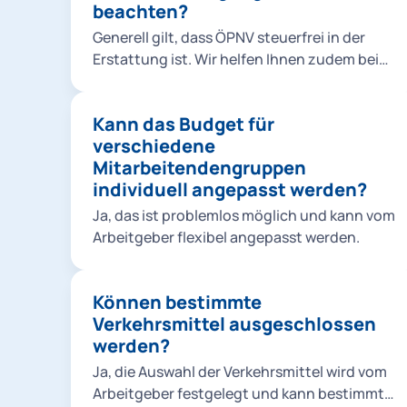
Verfügung zu stellen - für größtmögliche
beachten?
Führungskräfte. Bei Bedarf können
Flexibilität. Sie können den Rahmen aber
verschiedenen Personen, Gruppen etc.
Generell gilt, dass ÖPNV steuerfrei in der
selbstverständlich frei wählen.
individuelle Budgethöhen zugewiesen
Erstattung ist. Wir helfen Ihnen zudem bei
werden.
der steuerlichen Rückerstattung von
Sharing-Dienstleistungen. Weitere
Kann das Budget für
Mechanismen, wie z. B. der steuerfreie
verschiedene
Sachbezug, sind von der
Mitarbeitendengruppen
unternehmensinternen Handhabung
individuell angepasst werden?
abhängig. Hierzu können wir Sie gerne im
Rahmen eines persönlichen Gesprächs
Ja, das ist problemlos möglich und kann vom
näher informieren.
Arbeitgeber flexibel angepasst werden.
Können bestimmte
Verkehrsmittel ausgeschlossen
werden?
Ja, die Auswahl der Verkehrsmittel wird vom
Arbeitgeber festgelegt und kann bestimmte