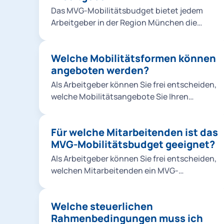
Das MVG-Mobilitätsbudget bietet jedem
Arbeitgeber in der Region München die
Möglichkeit, seinen Mitarbeitenden einen
attraktiven und flexiblen Mobilitätsbenefit
Welche Mobilitätsformen können
anzubieten. Es ermöglicht Ihnen, der stetig
angeboten werden?
steigenden Nachfrage nach alternativen
Mobilitätsangeboten im urbanen Raum
Als Arbeitgeber können Sie frei entscheiden,
gerecht zu werden und sich damit als
welche Mobilitätsangebote Sie Ihren
attraktiver Arbeitgeber in München zu
Mitarbeitenden zur Verfügung stellen
positionieren.
möchten. Aus folgenden Angeboten können
Für welche Mitarbeitenden ist das
Sie wählen: ÖPNV: Nah- und Regionalverkehr
MVG-Mobilitätsbudget geeignet?
innerhalb Deutschlands im Rahmen des
Deutschlandticket Job oder U-Bahn, S-
Als Arbeitgeber können Sie frei entscheiden,
Bahn, Bus und Tram im MVV-Gebiet Sharing-
welchen Mitarbeitenden ein MVG-
Angebote: MVG Rad, E-Scooter und
Mobilitätsbudget zur Verfügung gestellt
perspektivisch Roller- & Carsharing Wir
werden soll. Hierbei gibt es keine
empfehlen grundsätzlich, Ihren
Welche steuerlichen
Einschränkung, egal ob Auszubildende,
Mitarbeitenden alle Angebote zur
Rahmenbedingungen muss ich
Werkstudierende, Festangestellte oder