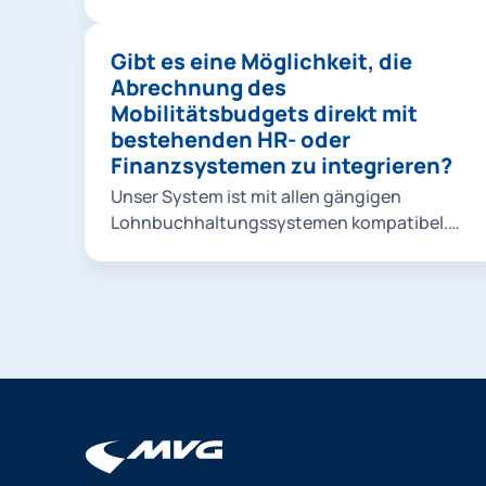
Verkehrsmittel ausschließen. Dies kann
beispielsweise der Fall sein, wenn der
Gibt es eine Möglichkeit, die
Arbeitgeber eine nachhaltige
Abrechnung des
Verkehrsstrategie verfolgt und
Mobilitätsbudgets direkt mit
umweltfreundliche Optionen priorisiert.
bestehenden HR- oder
Finanzsystemen zu integrieren?
Unser System ist mit allen gängigen
Lohnbuchhaltungssystemen kompatibel.
Weitere Informationen erhalten Sie bei
einem persönlichen Kennenlern-Gespräch
oder im Rahmen des Onboardings.