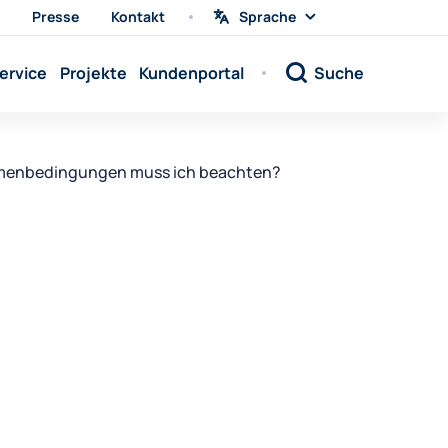
Presse
Kontakt
Sprache
Sprache
wählen
Sprache:
ervice
Projekte
Kundenportal
Suche
Sprache:
Sprache:
Sprache:
hmenbedingungen muss ich beachten?
Sprache:
Sprache:
Sprache:
Sprache:
Sprache:
Sprache:
Sprache:
Sprache: