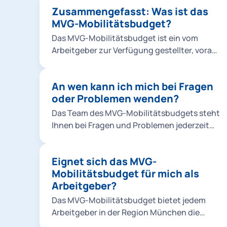
Zusammengefasst: Was ist das
MVG-Mobilitätsbudget?
Das MVG-Mobilitätsbudget ist ein vom
Arbeitgeber zur Verfügung gestellter, vorab
festgelegter monetärer Betrag, den
Mitarbeitende für die Nutzung
An wen kann ich mich bei Fragen
unterschiedlicher Mobilitätsangebote
oder Problemen wenden?
innerhalb der MVGO App verwenden können.
Dabei ist das Budget sowohl für private und
Das Team des MVG-Mobilitätsbudgets steht
dienstliche Fahrten als auch den Weg zur
Ihnen bei Fragen und Problemen jederzeit
Arbeit nutzbar. Das MVG-Mobilitätsbudget
unter mobi.budget@mvg.de zur Verfügung.
kann dabei individuell an jeden
Mitarbeitenden angepasst werden.
Eignet sich das MVG-
Mobilitätsbudget für mich als
Arbeitgeber?
Das MVG-Mobilitätsbudget bietet jedem
Arbeitgeber in der Region München die
Möglichkeit, seinen Mitarbeitenden einen