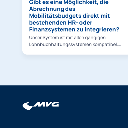
Gibt es eine Möglichkeit, die
Arbeitgeber eine nachhaltige
Abrechnung des
Verkehrsstrategie verfolgt und
Mobilitätsbudgets direkt mit
umweltfreundliche Optionen priorisiert.
bestehenden HR- oder
Finanzsystemen zu integrieren?
Unser System ist mit allen gängigen
Lohnbuchhaltungssystemen kompatibel.
Weitere Informationen erhalten Sie bei
einem persönlichen Kennenlern-Gespräch
oder im Rahmen des Onboardings.