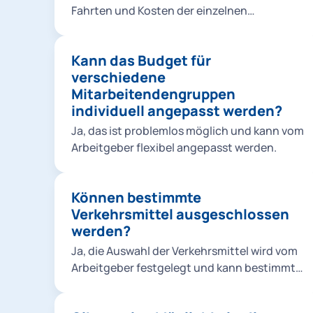
werden.
Fahrten und Kosten der einzelnen
Mitarbeitenden und kategorisieren diese für
die steuerkonforme Abwicklung der
Kann das Budget für
Rückerstattung. Sie als Arbeitgeber wissen
verschiedene
dann genau, welchen Betrag X Sie mit
Mitarbeitendengruppen
welchem Steuersatz Y welchem
individuell angepasst werden?
Mitarbeitenden Z erstatten müssen.
Ja, das ist problemlos möglich und kann vom
Arbeitgeber flexibel angepasst werden.
Können bestimmte
Verkehrsmittel ausgeschlossen
werden?
Ja, die Auswahl der Verkehrsmittel wird vom
Arbeitgeber festgelegt und kann bestimmte
Verkehrsmittel ausschließen. Dies kann
beispielsweise der Fall sein, wenn der