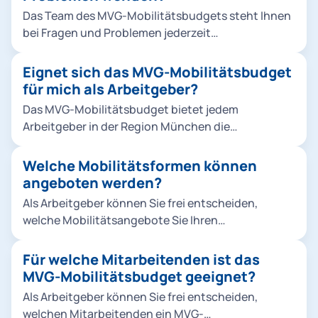
ist das Budget sowohl für private und dienstliche
Das Team des MVG-Mobilitätsbudgets steht Ihnen
Fahrten als auch den Weg zur Arbeit nutzbar. Das
bei Fragen und Problemen jederzeit
MVG-Mobilitätsbudget kann dabei individuell an
unter mobi.budget@mvg.de zur Verfügung.
jeden Mitarbeitenden angepasst werden.
Eignet sich das MVG-Mobilitätsbudget
für mich als Arbeitgeber?
Das MVG-Mobilitätsbudget bietet jedem
Arbeitgeber in der Region München die
Möglichkeit, seinen Mitarbeitenden einen
attraktiven und flexiblen Mobilitätsbenefit
Welche Mobilitätsformen können
anzubieten. Es ermöglicht Ihnen, der stetig
angeboten werden?
steigenden Nachfrage nach alternativen
Als Arbeitgeber können Sie frei entscheiden,
Mobilitätsangeboten im urbanen Raum gerecht zu
welche Mobilitätsangebote Sie Ihren
werden und sich damit als attraktiver Arbeitgeber
Mitarbeitenden zur Verfügung stellen möchten.
in München zu positionieren.
Aus folgenden Angeboten können Sie wählen:
Für welche Mitarbeitenden ist das
ÖPNV: Nah- und Regionalverkehr innerhalb
MVG-Mobilitätsbudget geeignet?
Deutschlands im Rahmen des Deutschlandticket
Als Arbeitgeber können Sie frei entscheiden,
Job oder U-Bahn, S-Bahn, Bus und Tram im MVV-
welchen Mitarbeitenden ein MVG-