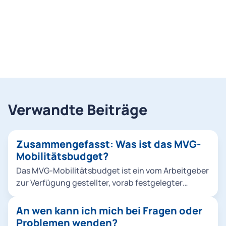
Verwandte Beiträge
Zusammengefasst: Was ist das MVG-
Mobilitätsbudget?
Das MVG-Mobilitätsbudget ist ein vom Arbeitgeber
zur Verfügung gestellter, vorab festgelegter
monetärer Betrag, den Mitarbeitende für die
Nutzung unterschiedlicher Mobilitätsangebote
An wen kann ich mich bei Fragen oder
innerhalb der MVGO App verwenden können. Dabei
Problemen wenden?