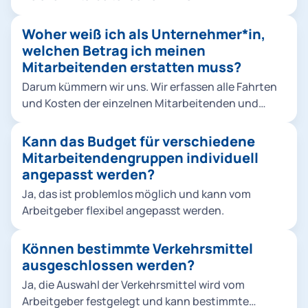
Gebiet Sharing-Angebote: MVG Rad, E-Scooter
Mobilitätsbudget zur Verfügung gestellt werden
und perspektivisch Roller- & Carsharing Wir
soll. Hierbei gibt es keine Einschränkung, egal ob
Woher weiß ich als Unternehmer*in,
empfehlen grundsätzlich, Ihren Mitarbeitenden
Auszubildende, Werkstudierende, Festangestellte
welchen Betrag ich meinen
alle Angebote zur Verfügung zu stellen - für
oder Führungskräfte. Bei Bedarf können
Mitarbeitenden erstatten muss?
größtmögliche Flexibilität. Sie können den Rahmen
verschiedenen Personen, Gruppen etc. individuelle
aber selbstverständlich frei wählen.
Darum kümmern wir uns. Wir erfassen alle Fahrten
Budgethöhen zugewiesen werden.
und Kosten der einzelnen Mitarbeitenden und
kategorisieren diese für die steuerkonforme
Abwicklung der Rückerstattung. Sie als
Kann das Budget für verschiedene
Arbeitgeber wissen dann genau, welchen Betrag X
Mitarbeitendengruppen individuell
Sie mit welchem Steuersatz Y welchem
angepasst werden?
Mitarbeitenden Z erstatten müssen.
Ja, das ist problemlos möglich und kann vom
Arbeitgeber flexibel angepasst werden.
Können bestimmte Verkehrsmittel
ausgeschlossen werden?
Ja, die Auswahl der Verkehrsmittel wird vom
Arbeitgeber festgelegt und kann bestimmte