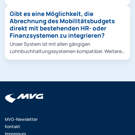
Verkehrsmittel ausschließen. Dies kann
beispielsweise der Fall sein, wenn der Arbeitgeber
Gibt es eine Möglichkeit, die
eine nachhaltige Verkehrsstrategie verfolgt und
Abrechnung des Mobilitätsbudgets
umweltfreundliche Optionen priorisiert.
direkt mit bestehenden HR- oder
Finanzsystemen zu integrieren?
Unser System ist mit allen gängigen
Lohnbuchhaltungssystemen kompatibel. Weitere
Informationen erhalten Sie bei einem persönlichen
Kennenlern-Gespräch oder im Rahmen des
Onboardings.
MVG-Newsletter
Kontakt
Impressum