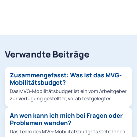
Verwandte Beiträge
Zusammengefasst: Was ist das MVG-
Mobilitätsbudget?
Das MVG-Mobilitätsbudget ist ein vom Arbeitgeber
zur Verfügung gestellter, vorab festgelegter
monetärer Betrag, den Mitarbeitende für die
Nutzung unterschiedlicher Mobilitätsangebote
An wen kann ich mich bei Fragen oder
innerhalb der MVGO App verwenden können. Dabei
Problemen wenden?
ist das Budget sowohl für private und dienstliche
Das Team des MVG-Mobilitätsbudgets steht Ihnen
Fahrten als auch den Weg zur Arbeit nutzbar. Das