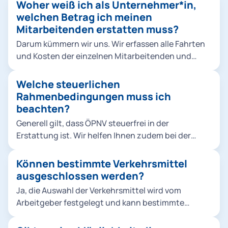
soll. Hierbei gibt es keine Einschränkung, egal ob
Woher weiß ich als Unternehmer*in,
empfehlen grundsätzlich, Ihren Mitarbeitenden
Auszubildende, Werkstudierende, Festangestellte
welchen Betrag ich meinen
alle Angebote zur Verfügung zu stellen - für
oder Führungskräfte. Bei Bedarf können
Mitarbeitenden erstatten muss?
größtmögliche Flexibilität. Sie können den Rahmen
verschiedenen Personen, Gruppen etc. individuelle
aber selbstverständlich frei wählen.
Darum kümmern wir uns. Wir erfassen alle Fahrten
Budgethöhen zugewiesen werden.
und Kosten der einzelnen Mitarbeitenden und
kategorisieren diese für die steuerkonforme
Abwicklung der Rückerstattung. Sie als
Welche steuerlichen
Arbeitgeber wissen dann genau, welchen Betrag X
Rahmenbedingungen muss ich
Sie mit welchem Steuersatz Y welchem
beachten?
Mitarbeitenden Z erstatten müssen.
Generell gilt, dass ÖPNV steuerfrei in der
Erstattung ist. Wir helfen Ihnen zudem bei der
steuerlichen Rückerstattung von Sharing-
Dienstleistungen. Weitere Mechanismen, wie z. B.
Können bestimmte Verkehrsmittel
der steuerfreie Sachbezug, sind von der
ausgeschlossen werden?
unternehmensinternen Handhabung abhängig.
Ja, die Auswahl der Verkehrsmittel wird vom
Hierzu können wir Sie gerne im Rahmen eines
Arbeitgeber festgelegt und kann bestimmte
persönlichen Gesprächs näher informieren.
Verkehrsmittel ausschließen. Dies kann
beispielsweise der Fall sein, wenn der Arbeitgeber