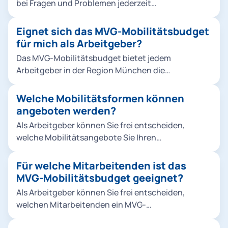
bei Fragen und Problemen jederzeit
MVG-Mobilitätsbudget kann dabei individuell an
unter mobi.budget@mvg.de zur Verfügung.
jeden Mitarbeitenden angepasst werden.
Eignet sich das MVG-Mobilitätsbudget
für mich als Arbeitgeber?
Das MVG-Mobilitätsbudget bietet jedem
Arbeitgeber in der Region München die
Möglichkeit, seinen Mitarbeitenden einen
attraktiven und flexiblen Mobilitätsbenefit
Welche Mobilitätsformen können
anzubieten. Es ermöglicht Ihnen, der stetig
angeboten werden?
steigenden Nachfrage nach alternativen
Als Arbeitgeber können Sie frei entscheiden,
Mobilitätsangeboten im urbanen Raum gerecht zu
welche Mobilitätsangebote Sie Ihren
werden und sich damit als attraktiver Arbeitgeber
Mitarbeitenden zur Verfügung stellen möchten.
in München zu positionieren.
Aus folgenden Angeboten können Sie wählen:
Für welche Mitarbeitenden ist das
ÖPNV: Nah- und Regionalverkehr innerhalb
MVG-Mobilitätsbudget geeignet?
Deutschlands im Rahmen des Deutschlandticket
Als Arbeitgeber können Sie frei entscheiden,
Job oder U-Bahn, S-Bahn, Bus und Tram im MVV-
welchen Mitarbeitenden ein MVG-
Gebiet Sharing-Angebote: MVG Rad, E-Scooter
Mobilitätsbudget zur Verfügung gestellt werden
und perspektivisch Roller- & Carsharing Wir