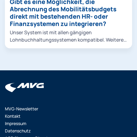
Gibt es eine Möglichkeit, die
eine nachhaltige Verkehrsstrategie verfolgt und
Abrechnung des Mobilitätsbudgets
umweltfreundliche Optionen priorisiert.
direkt mit bestehenden HR- oder
Finanzsystemen zu integrieren?
Unser System ist mit allen gängigen
Lohnbuchhaltungssystemen kompatibel. Weitere
Informationen erhalten Sie bei einem persönlichen
Kennenlern-Gespräch oder im Rahmen des
Onboardings.
MVG-Newsletter
Kontakt
Impressum
Datenschutz