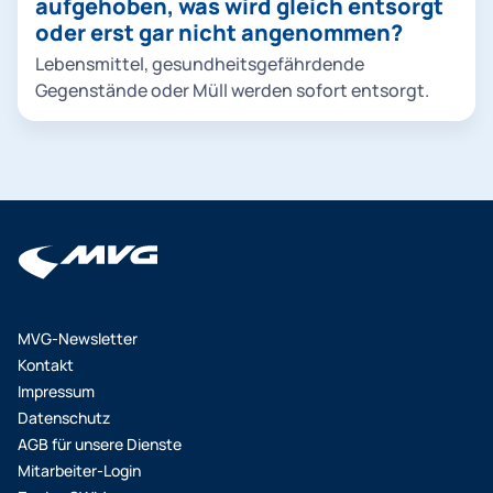
aufgehoben, was wird gleich entsorgt
starten". Jetzt können Sie aus dem Suchergebnis
oder erst gar nicht angenommen?
auswählen oder das Suchergebnis durch Eingabe
Lebensmittel, gesundheitsgefährdende
eines Stichworts weiter einschränken. Um nähere
Gegenstände oder Müll werden sofort entsorgt.
Informationen zu erhalten, klicken Sie Ihr
Suchergebnis einfach an.
MVG-Newsletter
Kontakt
Impressum
Datenschutz
AGB für unsere Dienste
Mitarbeiter-Login