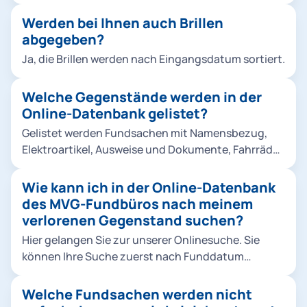
oder Schlüsselbundes ist gegen Vorlage eines
Vergleichsstücks (Zweitschlüssels) möglich.
Werden bei Ihnen auch Brillen
abgegeben?
Ja, die Brillen werden nach Eingangsdatum sortiert.
Welche Gegenstände werden in der
Online-Datenbank gelistet?
Gelistet werden Fundsachen mit Namensbezug,
Elektroartikel, Ausweise und Dokumente, Fahrräder
und Kinderwägen, medizinische Gegenstände,
Schmuck, Uhren und sonstige wertige
Wie kann ich in der Online-Datenbank
Fundgegenstände. Hier kommen Sie zur Online-
des MVG-Fundbüros nach meinem
Datenbank.
verlorenen Gegenstand suchen?
Hier gelangen Sie zur unserer Onlinesuche. Sie
können Ihre Suche zuerst nach Funddatum
eingrenzen und eine Kategorie auswählen. Als
nächsten Schritt beschreiben Sie die Fundsache
Welche Fundsachen werden nicht
und drücken anschließend auf den Button "Suche