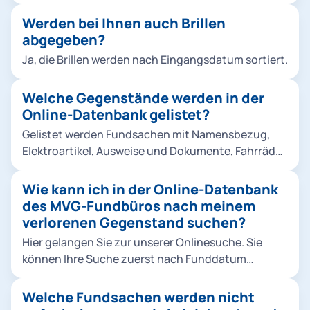
oder Schlüsselbundes ist gegen Vorlage eines
Vergleichsstücks (Zweitschlüssels) möglich.
Werden bei Ihnen auch Brillen
abgegeben?
Ja, die Brillen werden nach Eingangsdatum sortiert.
Welche Gegenstände werden in der
Online-Datenbank gelistet?
Gelistet werden Fundsachen mit Namensbezug,
Elektroartikel, Ausweise und Dokumente, Fahrräder
und Kinderwägen, medizinische Gegenstände,
Schmuck, Uhren und sonstige wertige
Wie kann ich in der Online-Datenbank
Fundgegenstände. Hier kommen Sie zur Online-
des MVG-Fundbüros nach meinem
Datenbank.
verlorenen Gegenstand suchen?
Hier gelangen Sie zur unserer Onlinesuche. Sie
können Ihre Suche zuerst nach Funddatum
eingrenzen und eine Kategorie auswählen. Als
nächsten Schritt beschreiben Sie die Fundsache
Welche Fundsachen werden nicht
und drücken anschließend auf den Button "Suche