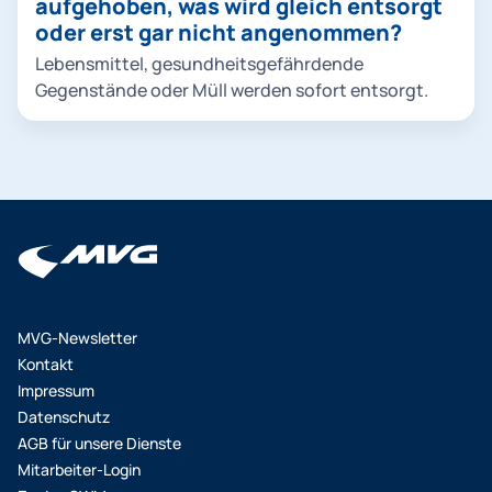
aufgehoben, was wird gleich entsorgt
starten". Jetzt können Sie aus dem Suchergebnis
oder erst gar nicht angenommen?
auswählen oder das Suchergebnis durch Eingabe
Lebensmittel, gesundheitsgefährdende
eines Stichworts weiter einschränken. Um nähere
Gegenstände oder Müll werden sofort entsorgt.
Informationen zu erhalten, klicken Sie Ihr
Suchergebnis einfach an.
MVG-Newsletter
Kontakt
Impressum
Datenschutz
AGB für unsere Dienste
Mitarbeiter-Login