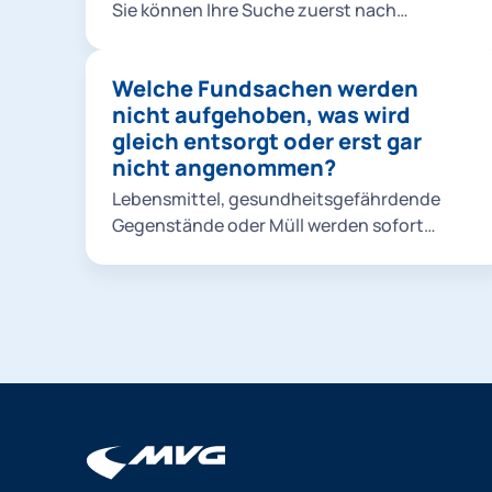
Sie können Ihre Suche zuerst nach
Funddatum eingrenzen und eine Kategorie
auswählen. Als nächsten Schritt
Welche Fundsachen werden
beschreiben Sie die Fundsache und drücken
nicht aufgehoben, was wird
anschließend auf den Button "Suche
gleich entsorgt oder erst gar
starten". Jetzt können Sie aus dem
nicht angenommen?
Suchergebnis auswählen oder das
Suchergebnis durch Eingabe eines
Lebensmittel, gesundheitsgefährdende
Stichworts weiter einschränken. Um nähere
Gegenstände oder Müll werden sofort
Informationen zu erhalten, klicken Sie Ihr
entsorgt.
Suchergebnis einfach an.