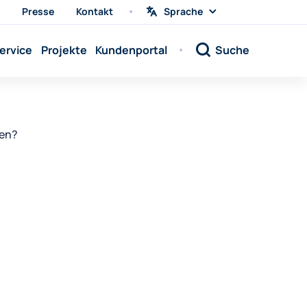
Presse
Kontakt
Sprache
Sprache
wählen
Sprache:
ervice
Projekte
Kundenportal
Suche
Sprache:
Sprache:
Sprache:
Sprache:
sen?
Sprache:
Sprache:
Sprache:
Sprache:
Sprache:
Sprache:
Sprache: