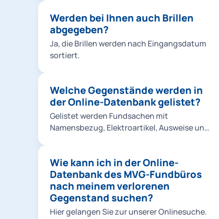
Werden bei Ihnen auch Brillen
abgegeben?
Ja, die Brillen werden nach Eingangsdatum
sortiert.
Welche Gegenstände werden in
der Online-Datenbank gelistet?
Gelistet werden Fundsachen mit
Namensbezug, Elektroartikel, Ausweise und
Dokumente, Fahrräder und Kinderwägen,
medizinische Gegenstände, Schmuck, Uhren
Wie kann ich in der Online-
und sonstige wertige Fundgegenstände.
Datenbank des MVG-Fundbüros
Hier kommen Sie zur Online-Datenbank.
nach meinem verlorenen
Gegenstand suchen?
Hier gelangen Sie zur unserer Onlinesuche.