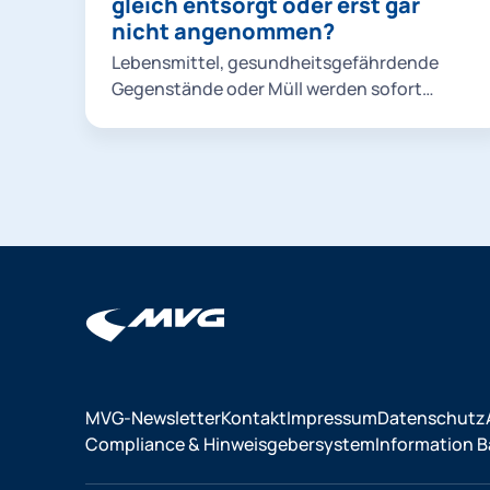
gleich entsorgt oder erst gar
starten". Jetzt können Sie aus dem
nicht angenommen?
Suchergebnis auswählen oder das
Suchergebnis durch Eingabe eines
Lebensmittel, gesundheitsgefährdende
Stichworts weiter einschränken. Um nähere
Gegenstände oder Müll werden sofort
Informationen zu erhalten, klicken Sie Ihr
entsorgt.
Suchergebnis einfach an.
MVG-Newsletter
Kontakt
Impressum
Datenschutz
Compliance & Hinweisgebersystem
Information Ba