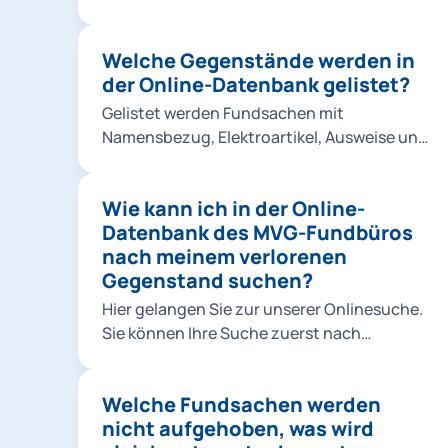
Schlüssels oder Schlüsselbundes ist gegen
Vorlage eines Vergleichsstücks
Welche Gegenstände werden in
(Zweitschlüssels) möglich.
der Online-Datenbank gelistet?
Gelistet werden Fundsachen mit
Namensbezug, Elektroartikel, Ausweise und
Dokumente, Fahrräder und Kinderwägen,
medizinische Gegenstände, Schmuck, Uhren
Wie kann ich in der Online-
und sonstige wertige Fundgegenstände.
Datenbank des MVG-Fundbüros
Hier kommen Sie zur Online-Datenbank.
nach meinem verlorenen
Gegenstand suchen?
Hier gelangen Sie zur unserer Onlinesuche.
Sie können Ihre Suche zuerst nach
Funddatum eingrenzen und eine Kategorie
auswählen. Als nächsten Schritt
Welche Fundsachen werden
beschreiben Sie die Fundsache und drücken
nicht aufgehoben, was wird
anschließend auf den Button "Suche