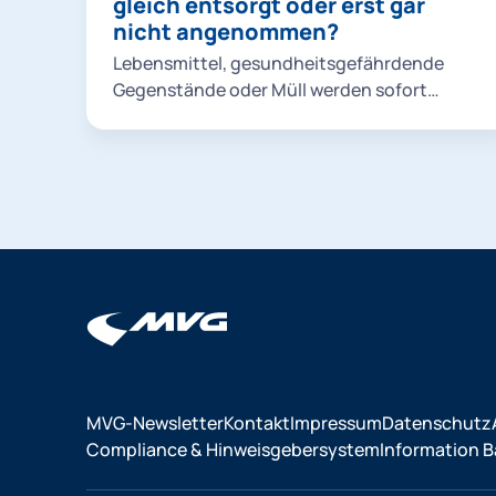
gleich entsorgt oder erst gar
starten". Jetzt können Sie aus dem
nicht angenommen?
Suchergebnis auswählen oder das
Suchergebnis durch Eingabe eines
Lebensmittel, gesundheitsgefährdende
Stichworts weiter einschränken. Um nähere
Gegenstände oder Müll werden sofort
Informationen zu erhalten, klicken Sie Ihr
entsorgt.
Suchergebnis einfach an.
MVG-Newsletter
Kontakt
Impressum
Datenschutz
Compliance & Hinweisgebersystem
Information Ba