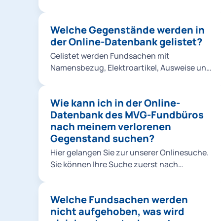
Schlüssels oder Schlüsselbundes ist gegen
Vorlage eines Vergleichsstücks
Welche Gegenstände werden in
(Zweitschlüssels) möglich.
der Online-Datenbank gelistet?
Gelistet werden Fundsachen mit
Namensbezug, Elektroartikel, Ausweise und
Dokumente, Fahrräder und Kinderwägen,
medizinische Gegenstände, Schmuck, Uhren
Wie kann ich in der Online-
und sonstige wertige Fundgegenstände.
Datenbank des MVG-Fundbüros
Hier kommen Sie zur Online-Datenbank.
nach meinem verlorenen
Gegenstand suchen?
Hier gelangen Sie zur unserer Onlinesuche.
Sie können Ihre Suche zuerst nach
Funddatum eingrenzen und eine Kategorie
auswählen. Als nächsten Schritt
Welche Fundsachen werden
beschreiben Sie die Fundsache und drücken
nicht aufgehoben, was wird
anschließend auf den Button "Suche