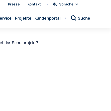
Presse
Kontakt
Sprache
Sprache
wählen
Sprache:
ervice
Projekte
Kundenportal
Suche
Sprache:
Sprache:
Sprache:
et das Schulprojekt?
Sprache:
Sprache:
Sprache:
Sprache:
Sprache:
Sprache:
Sprache:
Sprache: