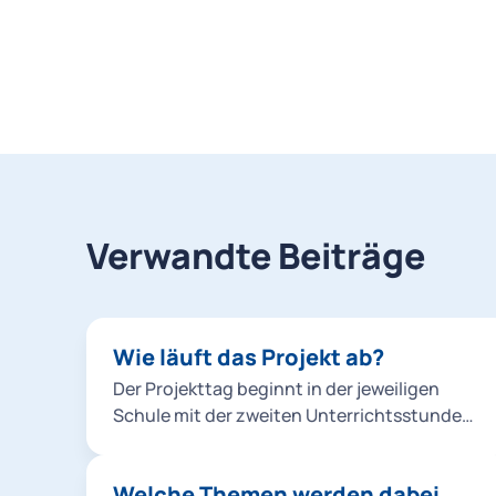
Verwandte Beiträge
Wie läuft das Projekt ab?
Der Projekttag beginnt in der jeweiligen
Schule mit der zweiten Unterrichtsstunde
und erstreckt sich über einen Unterrichtstag
(in der Regel bis 12:30 Uhr). Zunächst findet
Welche Themen werden dabei
bis zur Pause ein theoretischer Unterricht in