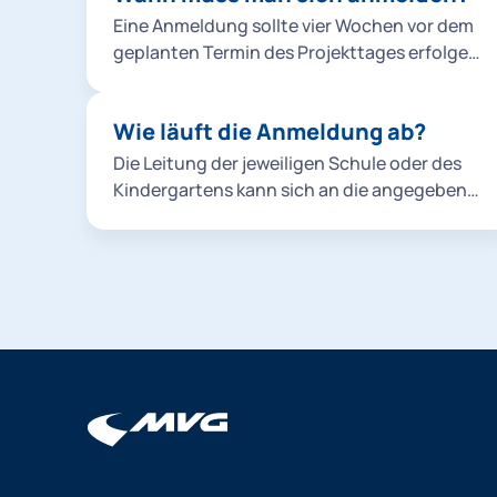
Eine Anmeldung sollte vier Wochen vor dem
geplanten Termin des Projekttages erfolgen.
Aufgrund der großen Nachfrage ist mit
längeren Wartezeiten zu rechnen.
Wie läuft die Anmeldung ab?
Die Leitung der jeweiligen Schule oder des
Kindergartens kann sich an die angegebene
E-Mail-Adresse wenden. Wir setzen uns
dann umgehend mit Ihnen in Verbindung.