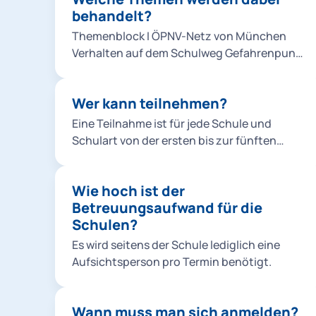
behandelt?
der Klasse statt. Nach der Pause folgt ein
praktischer Teil in einem vor der Schule
Themenblock I ÖPNV-Netz von München
bereitgestellten Bus. Anschließend
Verhalten auf dem Schulweg Gefahrenpunkt
besichtigen wir mit der gesamten Klasse
Haltestelle Vandalismus Fahrscheine
einen Betriebsteil der MVG. Zum Abschluss
Themenblock II Richtiges Ein- und
erhalten alle Teilnehmer*innen Urkunden,
Wer kann teilnehmen?
Aussteigen Verhalten während der Fahrt
Bilder und eine kleine Erinnerung an den
Sicherheitseinrichtungen Toter Winkel und
Eine Teilnahme ist für jede Schule und
Projekttag.
Bremsübungen
Schulart von der ersten bis zur fünften
Klasse möglich. Aus den Kindergärten
dürfen die Vorschulgruppen teilnehmen.
Wie hoch ist der
Betreuungsaufwand für die
Schulen?
Es wird seitens der Schule lediglich eine
Aufsichtsperson pro Termin benötigt.
Wann muss man sich anmelden?