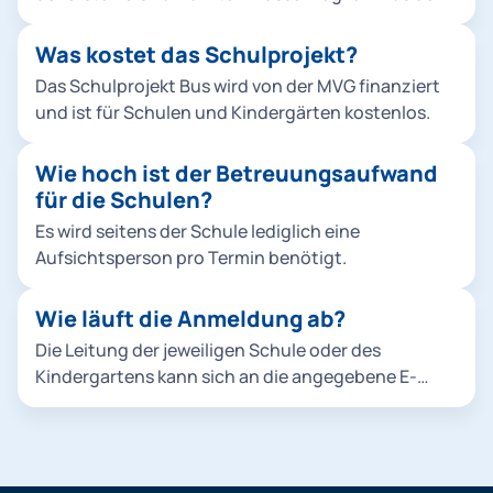
Kindergärten dürfen die Vorschulgruppen
teilnehmen.
Was kostet das Schulprojekt?
Das Schulprojekt Bus wird von der MVG finanziert
und ist für Schulen und Kindergärten kostenlos.
Wie hoch ist der Betreuungsaufwand
für die Schulen?
Es wird seitens der Schule lediglich eine
Aufsichtsperson pro Termin benötigt.
Wie läuft die Anmeldung ab?
Die Leitung der jeweiligen Schule oder des
Kindergartens kann sich an die angegebene E-
Mail-Adresse wenden. Wir setzen uns dann
umgehend mit Ihnen in Verbindung.