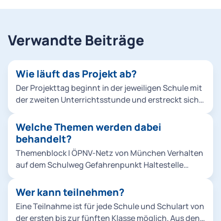
Verwandte Beiträge
Wie läuft das Projekt ab?
Der Projekttag beginnt in der jeweiligen Schule mit
der zweiten Unterrichtsstunde und erstreckt sich
über einen Unterrichtstag (in der Regel bis 12:30
Uhr). Zunächst findet bis zur Pause ein
Welche Themen werden dabei
theoretischer Unterricht in der Klasse statt. Nach
behandelt?
der Pause folgt ein praktischer Teil in einem vor der
Themenblock I ÖPNV-Netz von München Verhalten
Schule bereitgestellten Bus. Anschließend
auf dem Schulweg Gefahrenpunkt Haltestelle
besichtigen wir mit der gesamten Klasse einen
Vandalismus Fahrscheine Themenblock II Richtiges
Betriebsteil der MVG. Zum Abschluss erhalten alle
Ein- und Aussteigen Verhalten während der Fahrt
Wer kann teilnehmen?
Teilnehmer*innen Urkunden, Bilder und eine kleine
Sicherheitseinrichtungen Toter Winkel und
Erinnerung an den Projekttag.
Eine Teilnahme ist für jede Schule und Schulart von
Bremsübungen
der ersten bis zur fünften Klasse möglich. Aus den