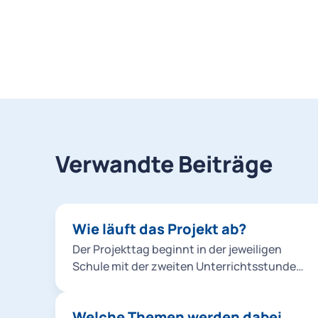
Verwandte Beiträge
Wie läuft das Projekt ab?
Der Projekttag beginnt in der jeweiligen
Schule mit der zweiten Unterrichtsstunde
und erstreckt sich über einen Unterrichtstag
(in der Regel bis 12:30 Uhr). Zunächst findet
Welche Themen werden dabei
bis zur Pause ein theoretischer Unterricht in