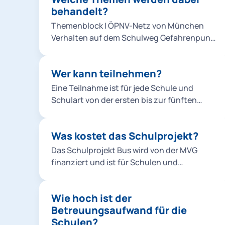
behandelt?
der Klasse statt. Nach der Pause folgt ein
praktischer Teil in einem vor der Schule
Themenblock I ÖPNV-Netz von München
bereitgestellten Bus. Anschließend
Verhalten auf dem Schulweg Gefahrenpunkt
besichtigen wir mit der gesamten Klasse
Haltestelle Vandalismus Fahrscheine
einen Betriebsteil der MVG. Zum Abschluss
Themenblock II Richtiges Ein- und
erhalten alle Teilnehmer*innen Urkunden,
Wer kann teilnehmen?
Aussteigen Verhalten während der Fahrt
Bilder und eine kleine Erinnerung an den
Sicherheitseinrichtungen Toter Winkel und
Eine Teilnahme ist für jede Schule und
Projekttag.
Bremsübungen
Schulart von der ersten bis zur fünften
Klasse möglich. Aus den Kindergärten
dürfen die Vorschulgruppen teilnehmen.
Was kostet das Schulprojekt?
Das Schulprojekt Bus wird von der MVG
finanziert und ist für Schulen und
Kindergärten kostenlos.
Wie hoch ist der
Betreuungsaufwand für die
Schulen?