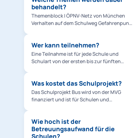
behandelt?
der Klasse statt. Nach der Pause folgt ein
praktischer Teil in einem vor der Schule
Themenblock I ÖPNV-Netz von München
bereitgestellten Bus. Anschließend
Verhalten auf dem Schulweg Gefahrenpunkt
besichtigen wir mit der gesamten Klasse
Haltestelle Vandalismus Fahrscheine
einen Betriebsteil der MVG. Zum Abschluss
Themenblock II Richtiges Ein- und
erhalten alle Teilnehmer*innen Urkunden,
Wer kann teilnehmen?
Aussteigen Verhalten während der Fahrt
Bilder und eine kleine Erinnerung an den
Sicherheitseinrichtungen Toter Winkel und
Eine Teilnahme ist für jede Schule und
Projekttag.
Bremsübungen
Schulart von der ersten bis zur fünften
Klasse möglich. Aus den Kindergärten
dürfen die Vorschulgruppen teilnehmen.
Was kostet das Schulprojekt?
Das Schulprojekt Bus wird von der MVG
finanziert und ist für Schulen und
Kindergärten kostenlos.
Wie hoch ist der
Betreuungsaufwand für die
Schulen?