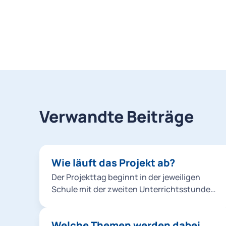
Verwandte Beiträge
Wie läuft das Projekt ab?
Der Projekttag beginnt in der jeweiligen
Schule mit der zweiten Unterrichtsstunde
und erstreckt sich über einen Unterrichtstag
(in der Regel bis 12:30 Uhr). Zunächst findet
Welche Themen werden dabei
bis zur Pause ein theoretischer Unterricht in