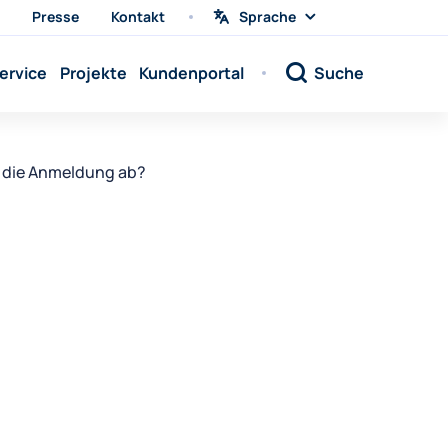
Presse
Kontakt
Sprache
Sprache
wählen
Sprache:
ervice
Projekte
Kundenportal
Suche
Sprache:
Sprache:
Sprache:
t die Anmeldung ab?
Sprache:
Sprache:
Sprache:
Sprache:
Sprache:
Sprache:
Sprache:
Sprache: