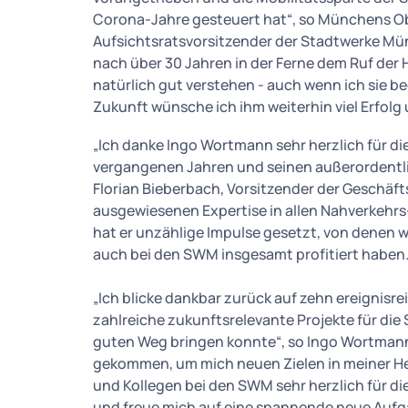
Corona-Jahre gesteuert hat“, so Münchens O
Aufsichtsratsvorsitzender der Stadtwerke Mün
nach über 30 Jahren in der Ferne dem Ruf der H
natürlich gut verstehen - auch wenn ich sie be
Zukunft wünsche ich ihm weiterhin viel Erfolg 
„Ich danke Ingo Wortmann sehr herzlich für d
vergangenen Jahren und seinen außerordentli
Florian Bieberbach, Vorsitzender der Geschäf
ausgewiesenen Expertise in allen Nahverkehrs
hat er unzählige Impulse gesetzt, von denen wi
auch bei den SWM insgesamt profitiert haben.
„Ich blicke dankbar zurück auf zehn ereignisre
zahlreiche zukunftsrelevante Projekte für di
guten Weg bringen konnte“, so Ingo Wortmann.
gekommen, um mich neuen Zielen in meiner He
und Kollegen bei den SWM sehr herzlich für d
und freue mich auf eine spannende neue Aufg