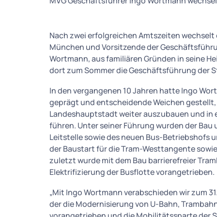
MVG Geschäftsführer Ingo Wortmann wechse
Nach zwei erfolgreichen Amtszeiten wechselt 
München und Vorsitzende der Geschäftsführu
Wortmann, aus familiären Gründen in seine H
dort zum Sommer die Geschäftsführung der 
In den vergangenen 10 Jahren hatte Ingo Wor
geprägt und entscheidende Weichen gestellt, 
Landeshauptstadt weiter auszubauen und in e
führen. Unter seiner Führung wurden der Bau
Leitstelle sowie des neuen Bus-Betriebshofs 
der Baustart für die Tram-Westtangente sow
zuletzt wurde mit dem Bau barrierefreier Tra
Elektrifizierung der Busflotte vorangetrieben.
„Mit Ingo Wortmann verabschieden wir zum 31.
der die Modernisierung von U-Bahn, Trambah
vorangetrieben und die Mobilitätssparte der 