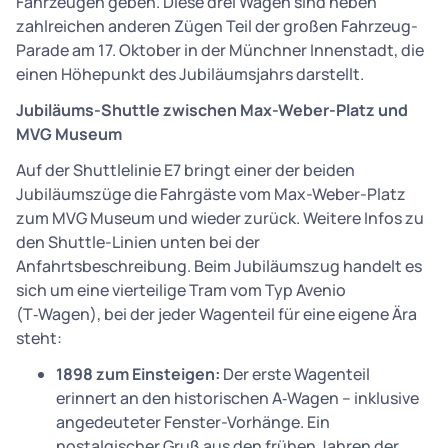
Fahrzeugen geben. Diese drei Wagen sind neben
zahlreichen anderen Zügen Teil der großen Fahrzeug-
Parade am 17. Oktober in der Münchner Innenstadt, die
einen Höhepunkt des Jubiläumsjahrs darstellt.
Jubiläums-Shuttle zwischen Max-Weber-Platz und
MVG Museum
Auf der Shuttlelinie E7 bringt einer der beiden
Jubiläumszüge die Fahrgäste vom Max-Weber-Platz
zum MVG Museum und wieder zurück. Weitere Infos zu
den Shuttle-Linien unten bei der
Anfahrtsbeschreibung. Beim Jubiläumszug handelt es
sich um eine vierteilige Tram vom Typ Avenio
(T‑Wagen), bei der jeder Wagenteil für eine eigene Ära
steht:
1898 zum Einsteigen:
Der erste Wagenteil
erinnert an den historischen A‑Wagen – inklusive
angedeuteter Fenster-Vorhänge. Ein
nostalgischer Gruß aus den frühen Jahren der