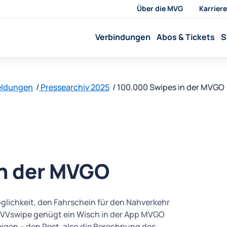
Über die MVG
Karriere
Verbindungen
Abos & Tickets
S
eldungen
Pressearchiv 2025
100.000 Swipes in der MVGO
n der MVGO
glichkeit, den Fahrschein für den Nahverkehr
VVswipe genügt ein Wisch in der App MVGO
igen – den Rest, also die Berechnung des