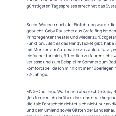
günstigsten Tagespreises errechnet das Syst
Sechs Wochen nach der Einführung wurde die b
gebucht. Gaby Rauscher aus Gräfelfing ist d
Prinzregententheater und wieder zurückgefahr
Funktion: „Seit es das HandyTicket gibt, habe 
mit Münzen am Automaten zu zahlen. Jetzt, wo
einfacher für mich, öffentlich zu fahren: Ich s
verlasse und zum Beispiel im Sommer zum Baden
komfortabel, da ich mir nicht mehr überlegen 
72-Jährige.
MVG-Chef Ingo Wortmann überreichte Gaby Ra
„Ich freue mich darüber, dass das neue Ange
digitale Fahrschein richtet sich nicht nur an 
und dem Umland sowie Gästen der Landeshaupt