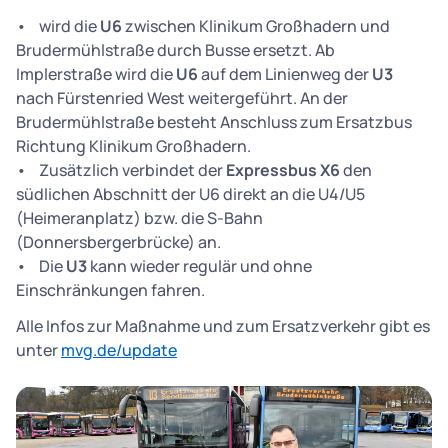
• wird die
U6
zwischen Klinikum Großhadern und
Brudermühlstraße durch Busse ersetzt. Ab
Implerstraße wird die
U6
auf dem Linienweg der
U3
nach Fürstenried West weitergeführt. An der
Brudermühlstraße besteht Anschluss zum Ersatzbus
Richtung Klinikum Großhadern.
• Zusätzlich verbindet der
Expressbus X6
den
südlichen Abschnitt der U6 direkt an die U4/U5
(Heimeranplatz) bzw. die S-Bahn
(Donnersbergerbrücke) an.
• Die
U3
kann wieder regulär und ohne
Einschränkungen fahren.
Alle Infos zur Maßnahme und zum Ersatzverkehr gibt es
unter
mvg.de/update