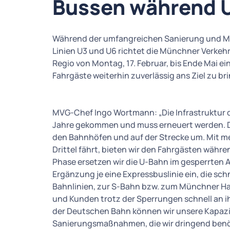
Bussen während 
Während der umfangreichen Sanierung und Mo
Linien U3 und U6 richtet die Münchner Verke
Regio von Montag, 17. Februar, bis Ende Mai ei
Fahrgäste weiterhin zuverlässig ans Ziel zu br
MVG-Chef Ingo Wortmann: „Die Infrastruktur de
Jahre gekommen und muss erneuert werden. D
den Bahnhöfen und auf der Strecke um. Mit me
Drittel fährt, bieten wir den Fahrgästen währen
Phase ersetzen wir die U-Bahn im gesperrten Ab
Ergänzung je eine Expressbuslinie ein, die sc
Bahnlinien, zur S-Bahn bzw. zum Münchner H
und Kunden trotz der Sperrungen schnell an ih
der Deutschen Bahn können wir unsere Kapazit
Sanierungsmaßnahmen, die wir dringend benöt