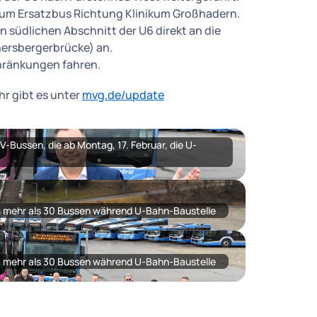
zum Ersatzbus Richtung Klinikum Großhadern.
n südlichen Abschnitt der U6 direkt an die
ersbergerbrücke) an.
hränkungen fahren.
r gibt es unter
mvg.de/update
-Bussen, die ab Montag, 17. Februar, die U-
t mehr als 30 Bussen während U-Bahn-Baustelle
t mehr als 30 Bussen während U-Bahn-Baustelle