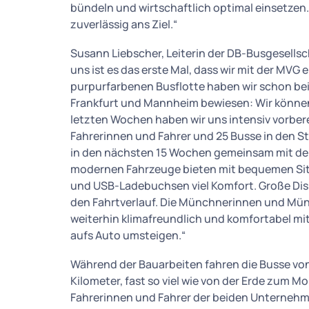
bündeln und wirtschaftlich optimal einsetzen
zuverlässig ans Ziel.“
Susann Liebscher, Leiterin der DB-Busgesells
uns ist es das erste Mal, dass wir mit der MVG
purpurfarbenen Busflotte haben wir schon be
Frankfurt und Mannheim bewiesen: Wir können 
letzten Wochen haben wir uns intensiv vorber
Fahrerinnen und Fahrer und 25 Busse in den S
in den nächsten 15 Wochen gemeinsam mit der 
modernen Fahrzeuge bieten mit bequemen Si
und USB-Ladebuchsen viel Komfort. Große Dis
den Fahrtverlauf. Die Münchnerinnen und Mün
weiterhin klimafreundlich und komfortabel mi
aufs Auto umsteigen.“
Während der Bauarbeiten fahren die Busse v
Kilometer, fast so viel wie von der Erde zum M
Fahrerinnen und Fahrer der beiden Unternehme