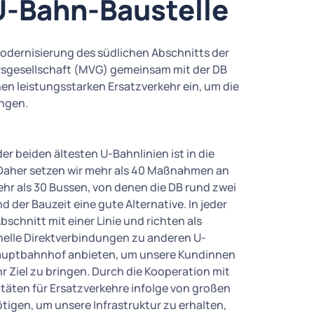
U-Bahn-Baustelle
dernisierung des südlichen Abschnitts der
hrsgesellschaft (MVG) gemeinsam mit der DB
nen leistungsstarken Ersatzverkehr ein, um die
ingen.
r beiden ältesten U-Bahnlinien ist in die
aher setzen wir mehr als 40 Maßnahmen an
hr als 30 Bussen, von denen die DB rund zwei
d der Bauzeit eine gute Alternative. In jeder
schnitt mit einer Linie und richten als
hnelle Direktverbindungen zu anderen U-
auptbahnhof anbieten, um unsere Kundinnen
r Ziel zu bringen. Durch die Kooperation mit
äten für Ersatzverkehre infolge von großen
igen, um unsere Infrastruktur zu erhalten,