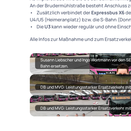
An der Brudermühlstraße besteht Anschluss 
• Zusätzlich verbindet der
Expressbus X6
de
U4/U5 (Heimeranplatz) bzw. die S-Bahn (Donn
• Die
U3
kann wieder regulär und ohne Einsc
Alle Infos zur Maßnahme und zum Ersatzverkeh
Susann Liebscher und Ingo Wortmann vor den SEV
Bahn ersetzen.
DB und MVG: Leistungsstarker Ersatzverkehr mi
DB und MVG: Leistungsstarker Ersatzverkehr mi