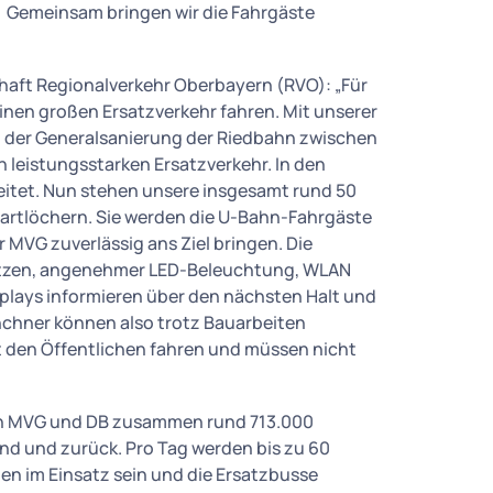
. Gemeinsam bringen wir die Fahrgäste
chaft Regionalverkehr Oberbayern (RVO): „Für
 einen großen Ersatzverkehr fahren. Mit unserer
i der Generalsanierung der Riedbahn zwischen
leistungsstarken Ersatzverkehr. In den
eitet. Nun stehen unsere insgesamt rund 50
tartlöchern. Sie werden die U-Bahn-Fahrgäste
MVG zuverlässig ans Ziel bringen. Die
tzen, angenehmer LED-Beleuchtung, WLAN
plays informieren über den nächsten Halt und
chner können also trotz Bauarbeiten
t den Öffentlichen fahren und müssen nicht
on MVG und DB zusammen rund 713.000
ond und zurück. Pro Tag werden bis zu 60
n im Einsatz sein und die Ersatzbusse