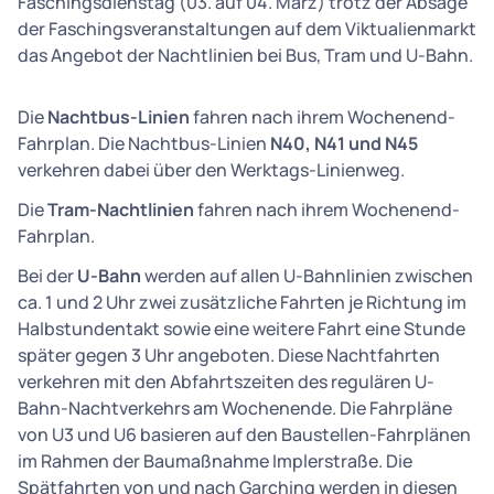
Faschingsdienstag (03. auf 04. März) trotz der Absage
der Faschingsveranstaltungen auf dem Viktualienmarkt
das Angebot der Nachtlinien bei Bus, Tram und U-Bahn.
Die
Nachtbus-Linien
fahren nach ihrem Wochenend-
Fahrplan. Die Nachtbus-Linien
N40, N41 und N45
verkehren dabei über den Werktags-Linienweg.
Die
Tram-Nachtlinien
fahren nach ihrem Wochenend-
Fahrplan.
Bei der
U-Bahn
werden auf allen U-Bahnlinien zwischen
ca. 1 und 2 Uhr zwei zusätzliche Fahrten je Richtung im
Halbstundentakt sowie eine weitere Fahrt eine Stunde
später gegen 3 Uhr angeboten. Diese Nachtfahrten
verkehren mit den Abfahrtszeiten des regulären U-
Bahn-Nachtverkehrs am Wochenende. Die Fahrpläne
von U3 und U6 basieren auf den Baustellen-Fahrplänen
im Rahmen der Baumaßnahme Implerstraße. Die
Spätfahrten von und nach Garching werden in diesen