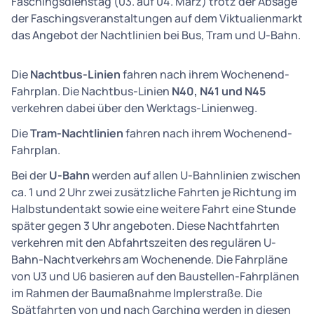
Faschingsdienstag (03. auf 04. März) trotz der Absage
der Faschingsveranstaltungen auf dem Viktualienmarkt
das Angebot der Nachtlinien bei Bus, Tram und U-Bahn.
Die
Nachtbus-Linien
fahren nach ihrem Wochenend-
Fahrplan. Die Nachtbus-Linien
N40, N41 und N45
verkehren dabei über den Werktags-Linienweg.
Die
Tram-Nachtlinien
fahren nach ihrem Wochenend-
Fahrplan.
Bei der
U-Bahn
werden auf allen U-Bahnlinien zwischen
ca. 1 und 2 Uhr zwei zusätzliche Fahrten je Richtung im
Halbstundentakt sowie eine weitere Fahrt eine Stunde
später gegen 3 Uhr angeboten. Diese Nachtfahrten
verkehren mit den Abfahrtszeiten des regulären U-
Bahn-Nachtverkehrs am Wochenende. Die Fahrpläne
von U3 und U6 basieren auf den Baustellen-Fahrplänen
im Rahmen der Baumaßnahme Implerstraße. Die
Spätfahrten von und nach Garching werden in diesen