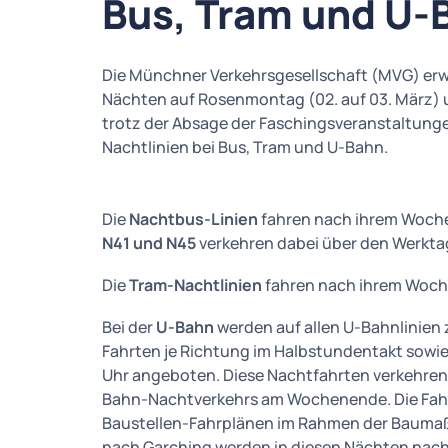
Bus, Tram und U-
Die Münchner Verkehrsgesellschaft (MVG) erw
Nächten auf Rosenmontag (02. auf 03. März) 
trotz der Absage der Faschingsveranstaltung
Nachtlinien bei Bus, Tram und U-Bahn.
Die
Nachtbus-Linien
fahren nach ihrem Woche
N41 und N45
verkehren dabei über den Werkta
Die
Tram-Nachtlinien
fahren nach ihrem Woch
Bei der
U-Bahn
werden auf allen U-Bahnlinien 
Fahrten je Richtung im Halbstundentakt sowie
Uhr angeboten. Diese Nachtfahrten verkehren 
Bahn-Nachtverkehrs am Wochenende. Die Fahr
Baustellen-Fahrplänen im Rahmen der Baumaß
nach Garching werden in diesen Nächten nac